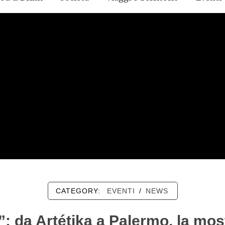
CATEGORY:
EVENTI
/
NEWS
 da Artétika a Palermo, la most