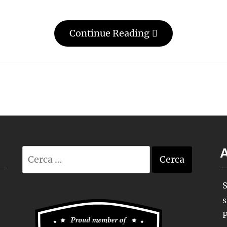
Continue Reading
A
Ricerca
per:
S
s
P