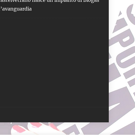
astelvetrano nasce un impianto di Biogas
’avanguardia