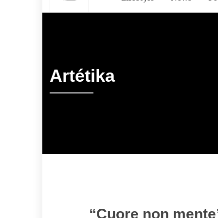
Artétika
“Cuore non mente”: