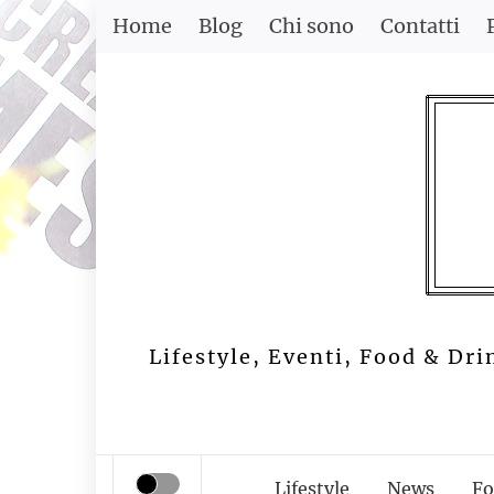
Skip
Home
Blog
Chi sono
Contatti
to
content
Lifestyle, Eventi, Food & Dri
Lifestyle
News
Fo