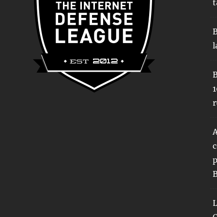
t
B
l
B
1
r
A
c
p
B
L