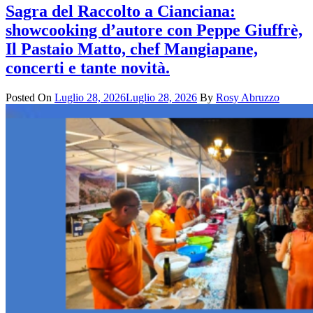
Sagra del Raccolto a Cianciana:
showcooking d’autore con Peppe Giuffrè,
Il Pastaio Matto, chef Mangiapane,
concerti e tante novità.
Posted On
Luglio 28, 2026
Luglio 28, 2026
By
Rosy Abruzzo