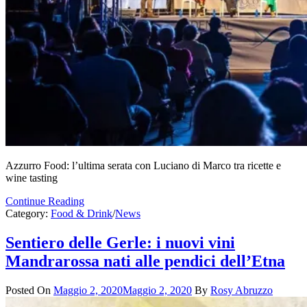
Azzurro Food: l’ultima serata con Luciano di Marco tra ricette e
wine tasting
Continue Reading
Category:
Food & Drink
/
News
Sentiero delle Gerle: i nuovi vini
Mandrarossa nati alle pendici dell’Etna
Posted On
Maggio 2, 2020
Maggio 2, 2020
By
Rosy Abruzzo