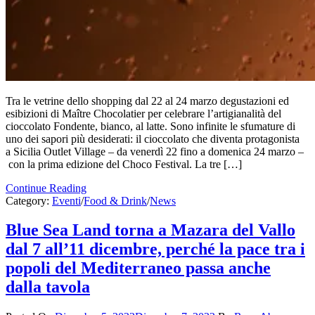
Tra le vetrine dello shopping dal 22 al 24 marzo degustazioni ed
esibizioni di Maître Chocolatier per celebrare l’artigianalità del
cioccolato Fondente, bianco, al latte. Sono infinite le sfumature di
uno dei sapori più desiderati: il cioccolato che diventa protagonista
a Sicilia Outlet Village – da venerdì 22 fino a domenica 24 marzo –
con la prima edizione del Choco Festival. La tre […]
Continue Reading
Category:
Eventi
/
Food & Drink
/
News
Blue Sea Land torna a Mazara del Vallo
dal 7 all’11 dicembre, perché la pace tra i
popoli del Mediterraneo passa anche
dalla tavola