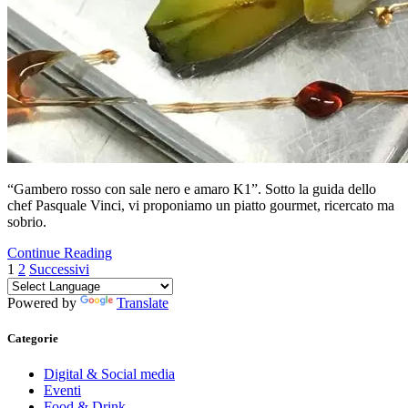
“Gambero rosso con sale nero e amaro K1”. Sotto la guida dello
chef Pasquale Vinci, vi proponiamo un piatto gourmet, ricercato ma
sobrio.
Continue Reading
Paginazione
1
2
Successivi
degli
Powered by
Translate
articoli
Categorie
Digital & Social media
Eventi
Food & Drink