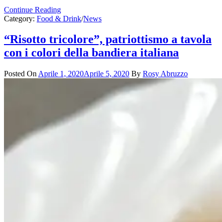
Continue Reading
Category:
Food & Drink
/
News
“Risotto tricolore”, patriottismo a tavola
con i colori della bandiera italiana
Posted On
Aprile 1, 2020
Aprile 5, 2020
By
Rosy Abruzzo