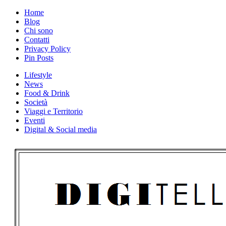
Skip
Home
to
Blog
content
Chi sono
Contatti
Privacy Policy
Pin Posts
Lifestyle
News
Food & Drink
Società
Viaggi e Territorio
Eventi
Digital & Social media