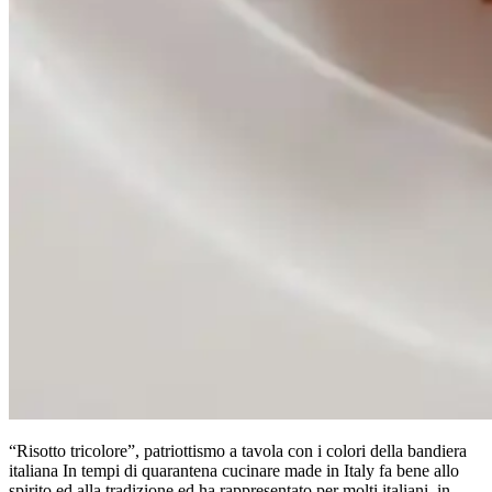
“Risotto tricolore”, patriottismo a tavola con i colori della bandiera
italiana In tempi di quarantena cucinare made in Italy fa bene allo
spirito ed alla tradizione ed ha rappresentato per molti italiani, in