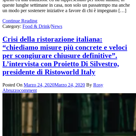
queste lunghe settimane in casa, non solo un passatempo ma anche
un modo per sostenere iniziative a favore di chi è impegnato […]
Continue Reading
Category:
Food & Drink
/
News
Crisi della ristorazione italiana:
“chiediamo misure più concrete e veloci
per scongiurare chiusure definitive”.
L’intervista con Proietto Di Silvestro,
presidente di Ristoworld Italy
Posted On
Marzo 24, 2020
Marzo 24, 2020
By
Rosy
Abruzzo
comment