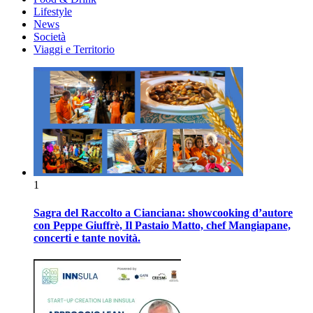
Lifestyle
News
Società
Viaggi e Territorio
1
Sagra del Raccolto a Cianciana: showcooking d’autore
con Peppe Giuffrè, Il Pastaio Matto, chef Mangiapane,
concerti e tante novità.