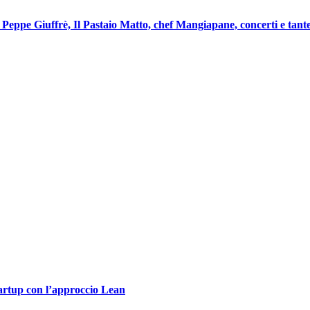
eppe Giuffrè, Il Pastaio Matto, chef Mangiapane, concerti e tante
tartup con l’approccio Lean