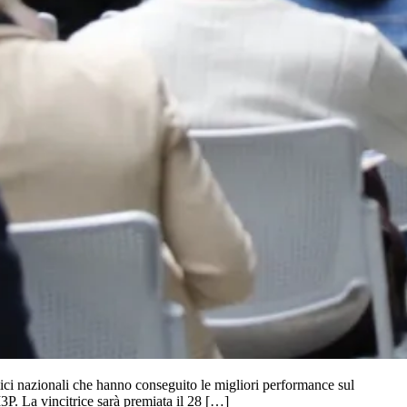
lici nazionali che hanno conseguito le migliori performance sul
P. La vincitrice sarà premiata il 28 […]