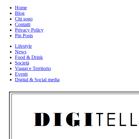
Skip
Home
to
Blog
content
Chi sono
Contatti
Privacy Policy
Pin Posts
Lifestyle
News
Food & Drink
Società
Viaggi e Territorio
Eventi
Digital & Social media