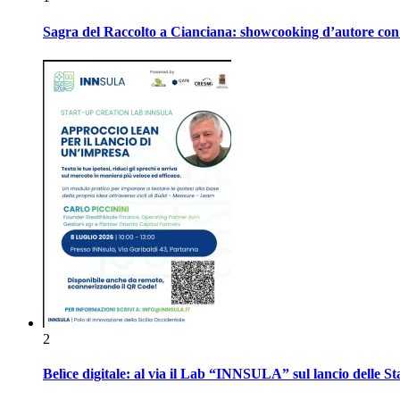
Sagra del Raccolto a Cianciana: showcooking d’autore con P
2
Belìce digitale: al via il Lab “INNSULA” sul lancio delle S