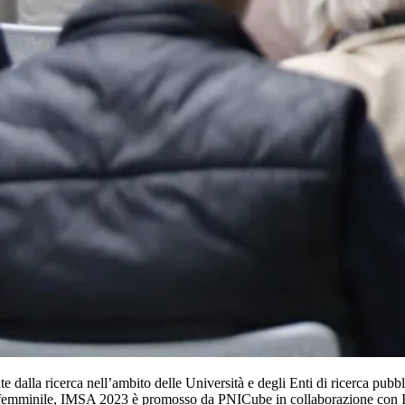
e dalla ricerca nell’ambito delle Università e degli Enti di ricerca pubb
tà femminile, IMSA 2023 è promosso da PNICube in collaborazione con I3