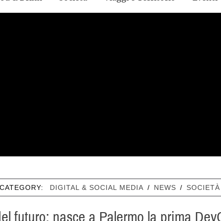
CATEGORY:
DIGITAL & SOCIAL MEDIA
/
NEWS
/
SOCIETÀ
del futuro: nasce a Palermo la prima D