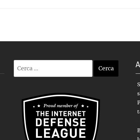
A
Ricerca
per:
S
s
P
t
B
l