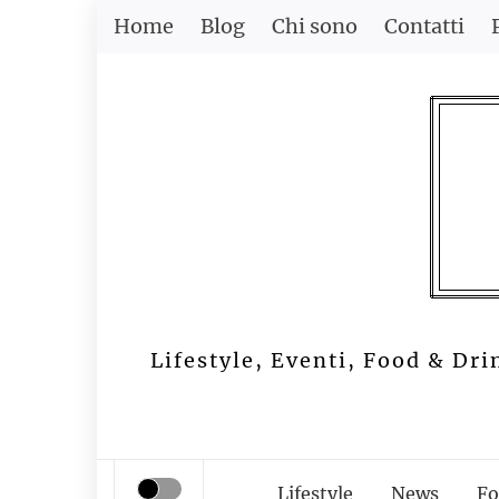
Skip
Home
Blog
Chi sono
Contatti
to
content
Lifestyle, Eventi, Food & Dri
Lifestyle
News
Fo