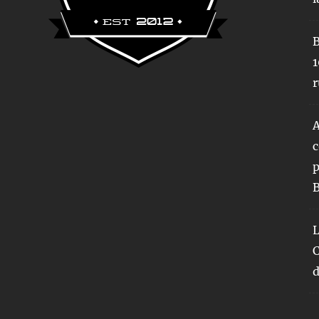
B
1
r
A
c
p
B
L
C
d