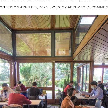
OSTED ON
APRILE 5, 2023
BY
ROSY ABRUZZO
1 COMME