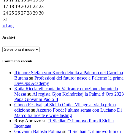
17
18
19
20
21
22
23
24
25
26
27
28
29
30
31
« Lug
Archivi
Archivi
Commenti recenti
Il tenore Ştefan von Korch debutta a Palermo nei Carmina
Burana
su
Professioni del futuro: nasce a Palermo la prima
DevOps Academy
Katia Ricciarelli canta in Vaticano: emozione durante la
Messa
su
Al regista Gjon Kolndrekaj la Palma d’Oro 2023
Papa Giovanni Paolo II
Choco Festival, al Sicilia Outlet Village al via la prima
edizione
su
Azzurro Food: l’ultima serata con Luciano Di
Marco tra ricette e wine tasting
Rosy Abruzzo
su
“I Siciliani”: il nuovo film di Sicilia
Incantata
Giovanni Battista Pollina
su
“I Siciliani”: il nuovo film di