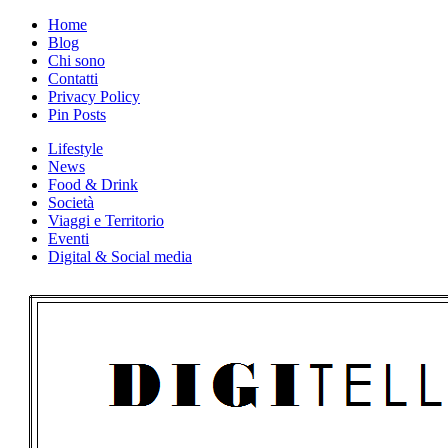
Skip
Home
to
Blog
content
Chi sono
Contatti
Privacy Policy
Pin Posts
Lifestyle
News
Food & Drink
Società
Viaggi e Territorio
Eventi
Digital & Social media