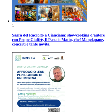
1
Sagra del Raccolto a Cianciana: showcooking d’autore
con Peppe Giuffrè, Il Pastaio Matto, chef Mangiapane,
concerti e tante novità.