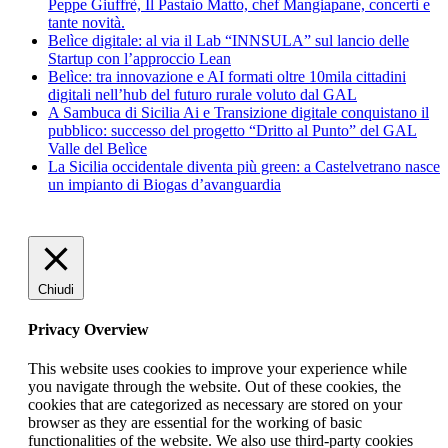
Peppe Giuffrè, Il Pastaio Matto, chef Mangiapane, concerti e
tante novità.
Belìce digitale: al via il Lab “INNSULA” sul lancio delle
Startup con l’approccio Lean
Belìce: tra innovazione e AI formati oltre 10mila cittadini
digitali nell’hub del futuro rurale voluto dal GAL
A Sambuca di Sicilia Ai e Transizione digitale conquistano il
pubblico: successo del progetto “Dritto al Punto” del GAL
Valle del Belìce
La Sicilia occidentale diventa più green: a Castelvetrano nasce
un impianto di Biogas d’avanguardia
Chiudi
Privacy Overview
This website uses cookies to improve your experience while
you navigate through the website. Out of these cookies, the
cookies that are categorized as necessary are stored on your
browser as they are essential for the working of basic
functionalities of the website. We also use third-party cookies