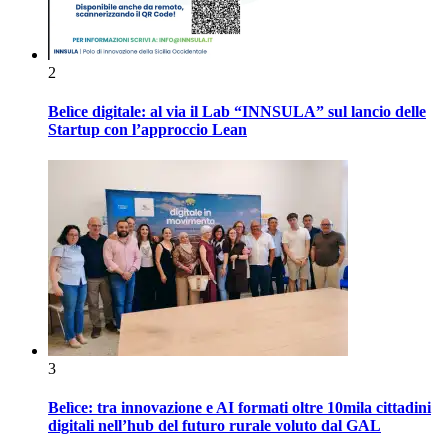
2
Belìce digitale: al via il Lab “INNSULA” sul lancio delle
Startup con l’approccio Lean
3
Belìce: tra innovazione e AI formati oltre 10mila cittadini
digitali nell’hub del futuro rurale voluto dal GAL