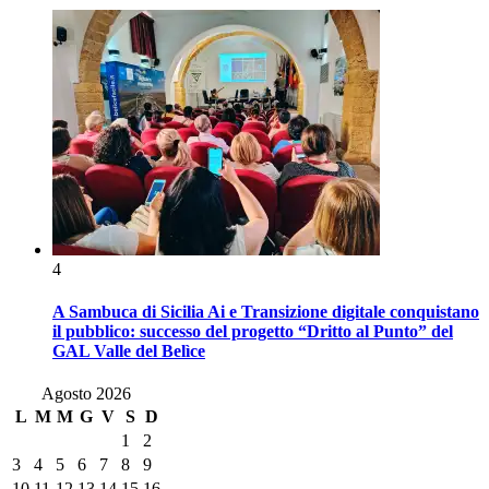
4
A Sambuca di Sicilia Ai e Transizione digitale conquistano
il pubblico: successo del progetto “Dritto al Punto” del
GAL Valle del Belìce
Agosto 2026
L
M
M
G
V
S
D
1
2
3
4
5
6
7
8
9
10
11
12
13
14
15
16