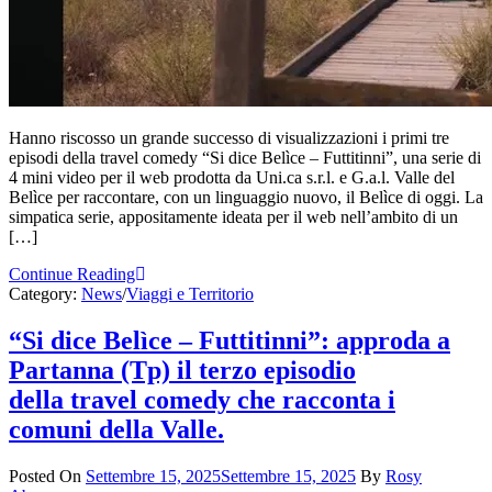
Hanno riscosso un grande successo di visualizzazioni i primi tre
episodi della travel comedy “Si dice Belìce – Futtitinni”, una serie di
4 mini video per il web prodotta da Uni.ca s.r.l. e G.a.l. Valle del
Belìce per raccontare, con un linguaggio nuovo, il Belìce di oggi. La
simpatica serie, appositamente ideata per il web nell’ambito di un
[…]
Continue Reading
Category:
News
/
Viaggi e Territorio
“Si dice Belìce – Futtitinni”: approda a
Partanna (Tp) il terzo episodio
della travel comedy che racconta i
comuni della Valle.
Posted On
Settembre 15, 2025
Settembre 15, 2025
By
Rosy