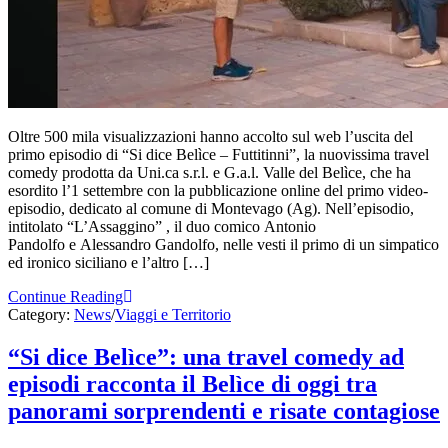
Oltre 500 mila visualizzazioni hanno accolto sul web l’uscita del
primo episodio di “Si dice Belìce – Futtitinni”, la nuovissima travel
comedy prodotta da Uni.ca s.r.l. e G.a.l. Valle del Belìce, che ha
esordito l’1 settembre con la pubblicazione online del primo video-
episodio, dedicato al comune di Montevago (Ag). Nell’episodio,
intitolato “L’Assaggino” , il duo comico Antonio
Pandolfo e Alessandro Gandolfo, nelle vesti il primo di un simpatico
ed ironico siciliano e l’altro […]
Continue Reading
Category:
News
/
Viaggi e Territorio
“Si dice Belìce”: una travel comedy ad
episodi racconta il Belìce di oggi tra
panorami sorprendenti e risate contagiose