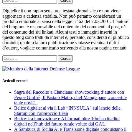
per:
Digiteller.it non rappresenta una testata giornalistica e non viene
aggiornato a cadenza stabilita. Non può pertanto considerarsi un
prodotto editoriale ai sensi della legge n° 62 del 7.03.2001. L’autore
del blog non è responsabile del contenuto dei commenti ai post, né
del contenuto dei siti linkati. Alcuni testi o immagini inseriti in
questo blog sono tratti da internet e, pertanto, considerati di pubblico
dominio; qualora la loro pubblicazione violasse eventuali diritti
d’autore, vogliate comunicarlo scrivendo alla nostra pagina contatti.
Ricerca
per:
Articoli recenti
Sagra del Raccolto a Cianciana: showcooking d’autore con
Peppe Giuffrè, Il Pastaio Matto, chef Mangiapane, concerti e
tante novità.
Belìce digitale: al via il Lab “INNSULA” sul lancio delle
Startup con l’approccio Lean
Belìce: tra innovazione e AI formati oltre 10mila cittadini
digitali nell’hub del futuro rurale voluto dal GAL
A Sambuca di Sicilia Ai e Transizione digitale conquistano il