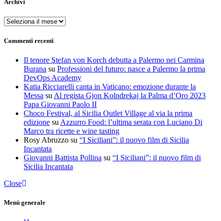
Archivi
Archivi
Commenti recenti
Il tenore Ştefan von Korch debutta a Palermo nei Carmina
Burana
su
Professioni del futuro: nasce a Palermo la prima
DevOps Academy
Katia Ricciarelli canta in Vaticano: emozione durante la
Messa
su
Al regista Gjon Kolndrekaj la Palma d’Oro 2023
Papa Giovanni Paolo II
Choco Festival, al Sicilia Outlet Village al via la prima
edizione
su
Azzurro Food: l’ultima serata con Luciano Di
Marco tra ricette e wine tasting
Rosy Abruzzo
su
“I Siciliani”: il nuovo film di Sicilia
Incantata
Giovanni Battista Pollina
su
“I Siciliani”: il nuovo film di
Sicilia Incantata
Close
Menù generale