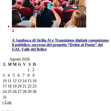
4
A Sambuca di Sicilia Ai e Transizione digitale conquistano
il pubblico: successo del progetto “Dritto al Punto” del
GAL Valle del Belìce
Agosto 2026
L
M
M
G
V
S
D
1
2
3
4
5
6
7
8
9
10
11
12
13
14
15
16
17
18
19
20
21
22
23
24
25
26
27
28
29
30
31
« Lug