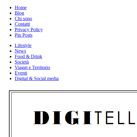
Skip
Home
to
Blog
content
Chi sono
Contatti
Privacy Policy
Pin Posts
Lifestyle
News
Food & Drink
Società
Viaggi e Territorio
Eventi
Digital & Social media