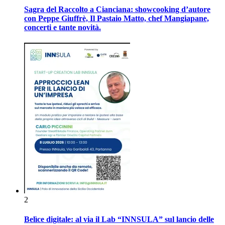
Sagra del Raccolto a Cianciana: showcooking d’autore
con Peppe Giuffrè, Il Pastaio Matto, chef Mangiapane,
concerti e tante novità.
2
Belìce digitale: al via il Lab “INNSULA” sul lancio delle