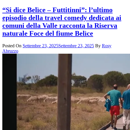
“Si dice Belìce – Futtitinni”: l’ultimo
episodio della travel comedy dedicata ai
comuni della Valle racconta la Riserva
naturale Foce del fiume Belìce
Posted On
Settembre 23, 2025
Settembre 23, 2025
By
Rosy
Abruzzo