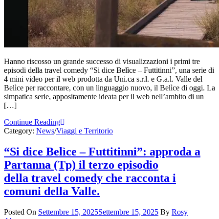
Hanno riscosso un grande successo di visualizzazioni i primi tre
episodi della travel comedy “Si dice Belìce – Futtitinni”, una serie di
4 mini video per il web prodotta da Uni.ca s.r.l. e G.a.l. Valle del
Belìce per raccontare, con un linguaggio nuovo, il Belìce di oggi. La
simpatica serie, appositamente ideata per il web nell’ambito di un
[…]
Continue Reading
Category:
News
/
Viaggi e Territorio
“Si dice Belìce – Futtitinni”: approda a
Partanna (Tp) il terzo episodio
della travel comedy che racconta i
comuni della Valle.
Posted On
Settembre 15, 2025
Settembre 15, 2025
By
Rosy