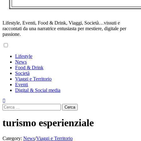
Lifestyle, Eventi, Food & Drink, Viaggi, Società…vissuti e
raccontati da una narratrice entusiasta per mestiere, digitale per
passione.
Primary
Lifestyle
Menu
News
Food & Drink
Società
Viaggi e Territorio
Eventi
Digital & Social media
Ricerca
per:
turismo esperienziale
Category:
News
/
Viaggi e Territorio