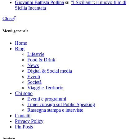
Giovanni Battista Pollina
su
“I Siciliani”: il nuovo film di
Sicilia Incantata
Close
Menù generale
Home
Blog
Lifestyle
Food & Drink
News
Digital & Social media
Eventi
Società
Viaggi e Territorio
Chi sono
Eventi e programmi
I miei consigli sul Public Speaking
Rassegna stampa e interviste
Contatti
Privacy Policy
Pin Posts
Author