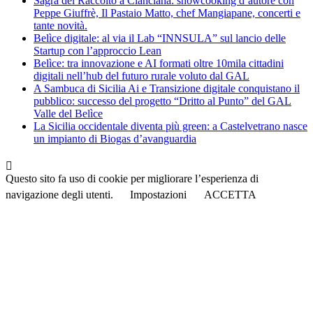
Sagra del Raccolto a Cianciana: showcooking d’autore con
Peppe Giuffrè, Il Pastaio Matto, chef Mangiapane, concerti e
tante novità.
Belìce digitale: al via il Lab “INNSULA” sul lancio delle
Startup con l’approccio Lean
Belìce: tra innovazione e AI formati oltre 10mila cittadini
digitali nell’hub del futuro rurale voluto dal GAL
A Sambuca di Sicilia Ai e Transizione digitale conquistano il
pubblico: successo del progetto “Dritto al Punto” del GAL
Valle del Belìce
La Sicilia occidentale diventa più green: a Castelvetrano nasce
un impianto di Biogas d’avanguardia
Questo sito fa uso di cookie per migliorare l’esperienza di
navigazione degli utenti.
Impostazioni
ACCETTA