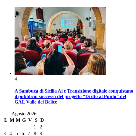
4
A Sambuca di Sicilia Ai e Transizione digitale conquistano
il pubblico: successo del progetto “Dritto al Punto” del
GAL Valle del Belìce
Agosto 2026
L
M
M
G
V
S
D
1
2
3
4
5
6
7
8
9