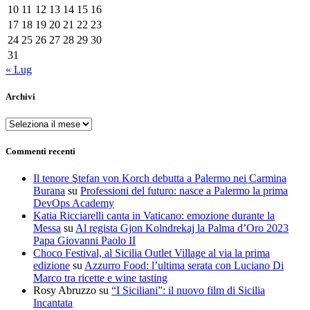
10
11
12
13
14
15
16
17
18
19
20
21
22
23
24
25
26
27
28
29
30
31
« Lug
Archivi
Archivi
Commenti recenti
Il tenore Ştefan von Korch debutta a Palermo nei Carmina
Burana
su
Professioni del futuro: nasce a Palermo la prima
DevOps Academy
Katia Ricciarelli canta in Vaticano: emozione durante la
Messa
su
Al regista Gjon Kolndrekaj la Palma d’Oro 2023
Papa Giovanni Paolo II
Choco Festival, al Sicilia Outlet Village al via la prima
edizione
su
Azzurro Food: l’ultima serata con Luciano Di
Marco tra ricette e wine tasting
Rosy Abruzzo
su
“I Siciliani”: il nuovo film di Sicilia
Incantata