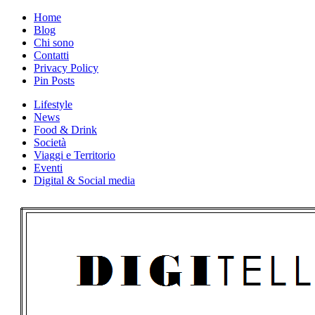
Skip
Home
to
Blog
content
Chi sono
Contatti
Privacy Policy
Pin Posts
Lifestyle
News
Food & Drink
Società
Viaggi e Territorio
Eventi
Digital & Social media