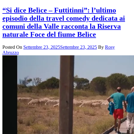
“Si dice Belìce – Futtitinni”: l’ultimo
episodio della travel comedy dedicata ai
comuni della Valle racconta la Riserva
naturale Foce del fiume Belìce
Posted On
Settembre 23, 2025
Settembre 23, 2025
By
Rosy
Abruzzo