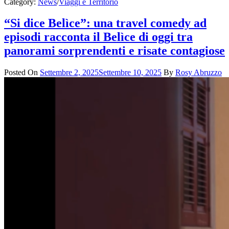
Category:
News
/
Viaggi e Territorio
“Si dice Belìce”: una travel comedy ad
episodi racconta il Belìce di oggi tra
panorami sorprendenti e risate contagiose
Posted On
Settembre 2, 2025
Settembre 10, 2025
By
Rosy Abruzzo