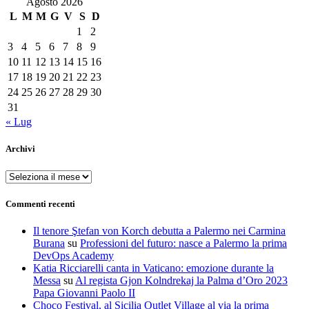
Agosto 2026
L
M
M
G
V
S
D
1
2
3
4
5
6
7
8
9
10
11
12
13
14
15
16
17
18
19
20
21
22
23
24
25
26
27
28
29
30
31
« Lug
Archivi
Archivi
Commenti recenti
Il tenore Ştefan von Korch debutta a Palermo nei Carmina
Burana
su
Professioni del futuro: nasce a Palermo la prima
DevOps Academy
Katia Ricciarelli canta in Vaticano: emozione durante la
Messa
su
Al regista Gjon Kolndrekaj la Palma d’Oro 2023
Papa Giovanni Paolo II
Choco Festival, al Sicilia Outlet Village al via la prima