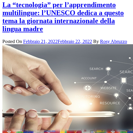
La “tecnologia” per l’apprendimento
multilingue: l’UNESCO dedica a questo
tema la giornata internazionale della
lingua madre
Posted On
Febbraio 21, 2022
Febbraio 22, 2022
By
Rosy Abruzzo