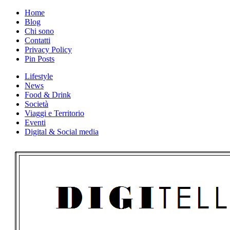
Skip
Home
to
Blog
content
Chi sono
Contatti
Privacy Policy
Pin Posts
Lifestyle
News
Food & Drink
Società
Viaggi e Territorio
Eventi
Digital & Social media