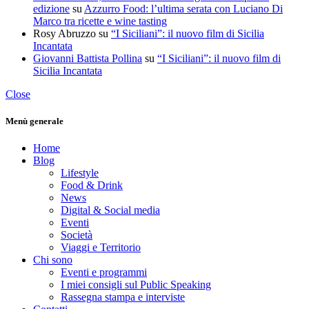
edizione
su
Azzurro Food: l’ultima serata con Luciano Di
Marco tra ricette e wine tasting
Rosy Abruzzo
su
“I Siciliani”: il nuovo film di Sicilia
Incantata
Giovanni Battista Pollina
su
“I Siciliani”: il nuovo film di
Sicilia Incantata
Close
Menù generale
Home
Blog
Lifestyle
Food & Drink
News
Digital & Social media
Eventi
Società
Viaggi e Territorio
Chi sono
Eventi e programmi
I miei consigli sul Public Speaking
Rassegna stampa e interviste