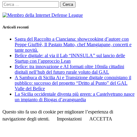
Ricerca
per:
Articoli recenti
Sagra del Raccolto a Cianciana: showcooking d’autore con
Peppe Giuffrè, Il Pastaio Matto, chef Mangiapane, concerti e
tante novità.
Belìce digitale: al via il Lab “INNSULA” sul lancio delle
Startup con l’approccio Lean
Belìce: tra innovazione e AI formati oltre 10mila cittadini
digitali nell’hub del futuro rurale voluto dal GAL
A Sambuca di Sicilia Ai e Transizione digitale conquistano il
pubblico: successo del progetto “Dritto al Punto” del GAL
Valle del Belìce
La Sicilia occidentale diventa più green: a Castelvetrano nasce
un impianto di Biogas d’avanguardia
Questo sito fa uso di cookie per migliorare l’esperienza di
navigazione degli utenti.
Impostazioni
ACCETTA