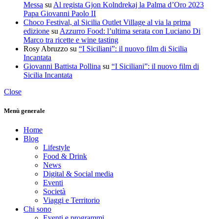
Messa
su
Al regista Gjon Kolndrekaj la Palma d’Oro 2023
Papa Giovanni Paolo II
Choco Festival, al Sicilia Outlet Village al via la prima
edizione
su
Azzurro Food: l’ultima serata con Luciano Di
Marco tra ricette e wine tasting
Rosy Abruzzo
su
“I Siciliani”: il nuovo film di Sicilia
Incantata
Giovanni Battista Pollina
su
“I Siciliani”: il nuovo film di
Sicilia Incantata
Close
Menù generale
Home
Blog
Lifestyle
Food & Drink
News
Digital & Social media
Eventi
Società
Viaggi e Territorio
Chi sono
Eventi e programmi