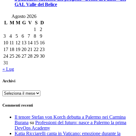
GAL Valle del Belìce
Agosto 2026
L
M
M
G
V
S
D
1
2
3
4
5
6
7
8
9
10
11
12
13
14
15
16
17
18
19
20
21
22
23
24
25
26
27
28
29
30
31
« Lug
Archivi
Archivi
Commenti recenti
Il tenore Ştefan von Korch debutta a Palermo nei Carmina
Burana
su
Professioni del futuro: nasce a Palermo la prima
DevOps Academy
Katia Ricciarelli canta in Vaticano: emozione durante la