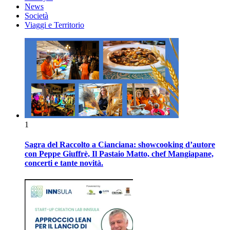
News
Società
Viaggi e Territorio
1
Sagra del Raccolto a Cianciana: showcooking d’autore
con Peppe Giuffrè, Il Pastaio Matto, chef Mangiapane,
concerti e tante novità.