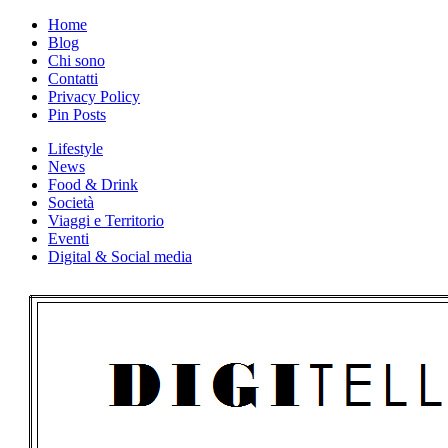
Skip
Home
to
Blog
content
Chi sono
Contatti
Privacy Policy
Pin Posts
Lifestyle
News
Food & Drink
Società
Viaggi e Territorio
Eventi
Digital & Social media