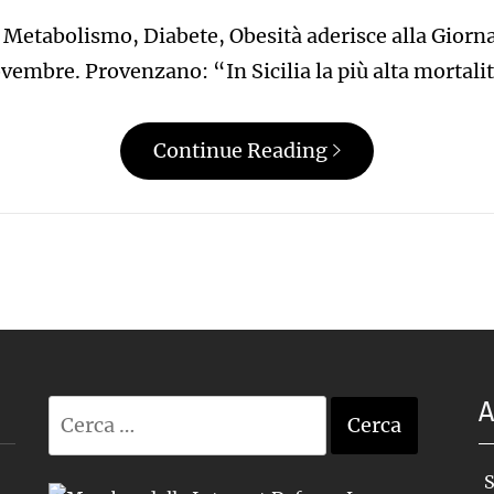
Metabolismo, Diabete, Obesità aderisce alla Giorna
vembre. Provenzano: “In Sicilia la più alta mortali
Continue Reading
A
Ricerca
per:
S