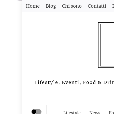
Skip
Home
Blog
Chi sono
Contatti
to
content
Lifestyle, Eventi, Food & Dri
Lifestyle
News
Fo