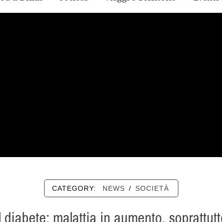
CATEGORY:
NEWS
/
SOCIETÀ
diabete: malattia in aumento, soprattutto 