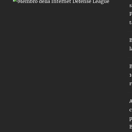
s
P
t
B
l
B
1
r
A
c
p
B