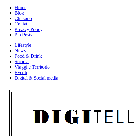
Skip
Home
to
Blog
content
Chi sono
Contatti
Privacy Policy
Pin Posts
Lifestyle
News
Food & Drink
Società
Viaggi e Territorio
Eventi
Digital & Social media