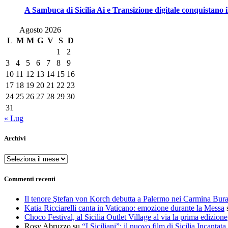
A Sambuca di Sicilia Ai e Transizione digitale conquistano i
Agosto 2026
L
M
M
G
V
S
D
1
2
3
4
5
6
7
8
9
10
11
12
13
14
15
16
17
18
19
20
21
22
23
24
25
26
27
28
29
30
31
« Lug
Archivi
Archivi
Commenti recenti
Il tenore Ştefan von Korch debutta a Palermo nei Carmina Bur
Katia Ricciarelli canta in Vaticano: emozione durante la Messa
Choco Festival, al Sicilia Outlet Village al via la prima edizione
Rosy Abruzzo
su
“I Siciliani”: il nuovo film di Sicilia Incantata