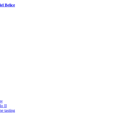
el Belìce
my
o II
ne tasting