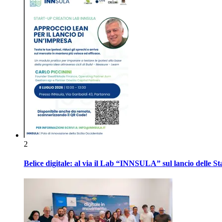
2
Belìce digitale: al via il Lab “INNSULA” sul lancio delle S