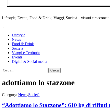
Lifestyle, Eventi, Food & Drink, Viaggi, Società…vissuti e raccontati d
Primary
Lifestyle
Menu
News
Food & Drink
Società
Viaggi e Territorio
Eventi
Digital & Social media
Ricerca
per:
adottiamo lo stazzone
Category:
News
/
Società
“Adottiamo lo Stazzone”: 610 kg di rifiuti 