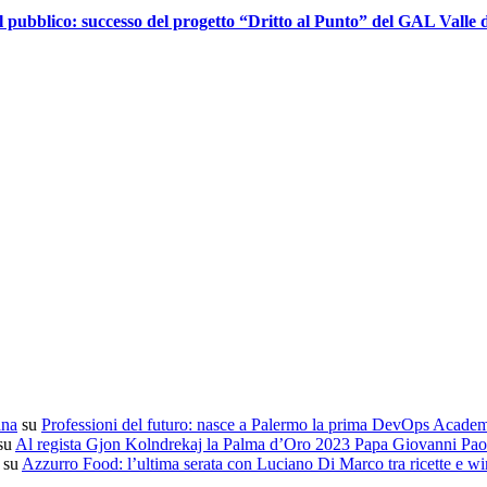
l pubblico: successo del progetto “Dritto al Punto” del GAL Valle d
ana
su
Professioni del futuro: nasce a Palermo la prima DevOps Acade
su
Al regista Gjon Kolndrekaj la Palma d’Oro 2023 Papa Giovanni Paol
su
Azzurro Food: l’ultima serata con Luciano Di Marco tra ricette e wi