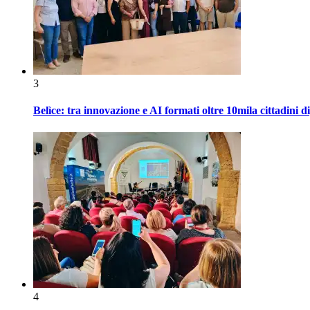
3
Belìce: tra innovazione e AI formati oltre 10mila cittadini d
4