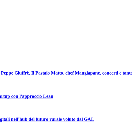
eppe Giuffrè, Il Pastaio Matto, chef Mangiapane, concerti e tante
tartup con l’approccio Lean
igitali nell’hub del futuro rurale voluto dal GAL