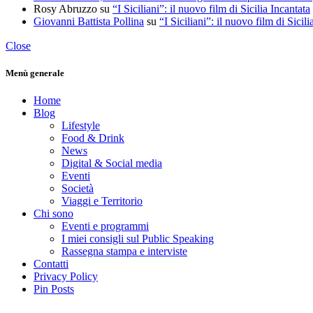
Rosy Abruzzo
su
“I Siciliani”: il nuovo film di Sicilia Incantata
Giovanni Battista Pollina
su
“I Siciliani”: il nuovo film di Sicili
Close
Menù generale
Home
Blog
Lifestyle
Food & Drink
News
Digital & Social media
Eventi
Società
Viaggi e Territorio
Chi sono
Eventi e programmi
I miei consigli sul Public Speaking
Rassegna stampa e interviste
Contatti
Privacy Policy
Pin Posts