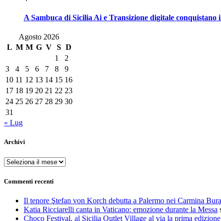
A Sambuca di Sicilia Ai e Transizione digitale conquistano i
Agosto 2026
L
M
M
G
V
S
D
1
2
3
4
5
6
7
8
9
10
11
12
13
14
15
16
17
18
19
20
21
22
23
24
25
26
27
28
29
30
31
« Lug
Archivi
Archivi
Commenti recenti
Il tenore Ştefan von Korch debutta a Palermo nei Carmina Bur
Katia Ricciarelli canta in Vaticano: emozione durante la Messa
Choco Festival, al Sicilia Outlet Village al via la prima edizione