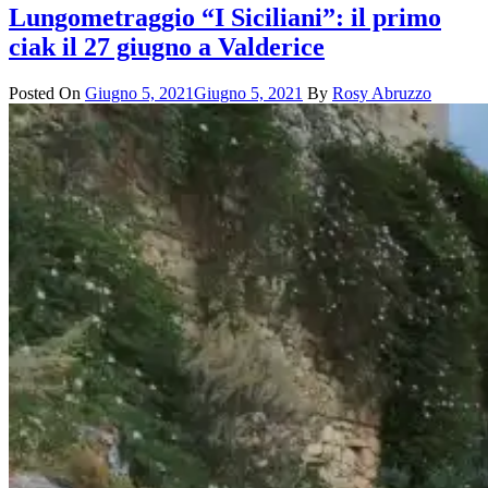
Lungometraggio “I Siciliani”: il primo
ciak il 27 giugno a Valderice
Posted On
Giugno 5, 2021
Giugno 5, 2021
By
Rosy Abruzzo