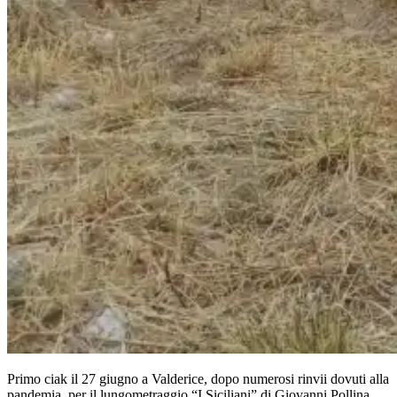
Primo ciak il 27 giugno a Valderice, dopo numerosi rinvii dovuti alla
pandemia, per il lungometraggio “I Siciliani” di Giovanni Pollina.