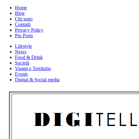
Skip
Home
to
Blog
content
Chi sono
Contatti
Privacy Policy
Pin Posts
Lifestyle
News
Food & Drink
Società
Viaggi e Territorio
Eventi
Digital & Social media