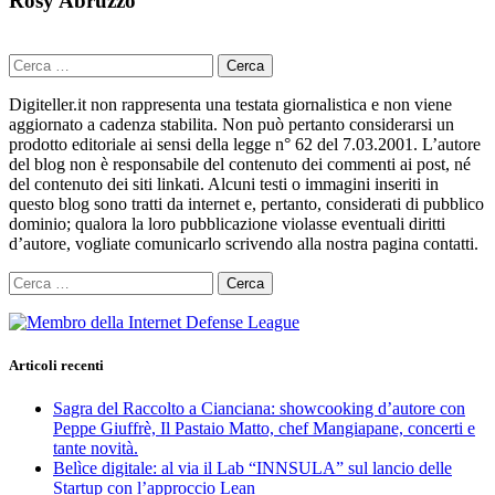
Rosy Abruzzo
Ricerca
per:
Digiteller.it non rappresenta una testata giornalistica e non viene
aggiornato a cadenza stabilita. Non può pertanto considerarsi un
prodotto editoriale ai sensi della legge n° 62 del 7.03.2001. L’autore
del blog non è responsabile del contenuto dei commenti ai post, né
del contenuto dei siti linkati. Alcuni testi o immagini inseriti in
questo blog sono tratti da internet e, pertanto, considerati di pubblico
dominio; qualora la loro pubblicazione violasse eventuali diritti
d’autore, vogliate comunicarlo scrivendo alla nostra pagina contatti.
Ricerca
per:
Articoli recenti
Sagra del Raccolto a Cianciana: showcooking d’autore con
Peppe Giuffrè, Il Pastaio Matto, chef Mangiapane, concerti e
tante novità.
Belìce digitale: al via il Lab “INNSULA” sul lancio delle
Startup con l’approccio Lean