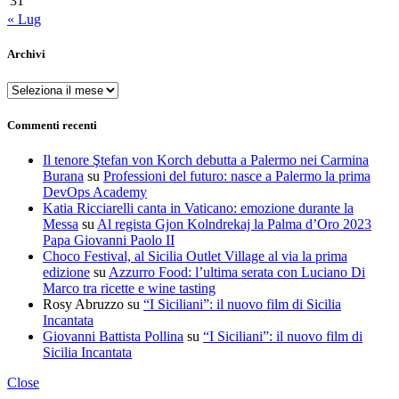
31
« Lug
Archivi
Archivi
Commenti recenti
Il tenore Ştefan von Korch debutta a Palermo nei Carmina
Burana
su
Professioni del futuro: nasce a Palermo la prima
DevOps Academy
Katia Ricciarelli canta in Vaticano: emozione durante la
Messa
su
Al regista Gjon Kolndrekaj la Palma d’Oro 2023
Papa Giovanni Paolo II
Choco Festival, al Sicilia Outlet Village al via la prima
edizione
su
Azzurro Food: l’ultima serata con Luciano Di
Marco tra ricette e wine tasting
Rosy Abruzzo
su
“I Siciliani”: il nuovo film di Sicilia
Incantata
Giovanni Battista Pollina
su
“I Siciliani”: il nuovo film di
Sicilia Incantata
Close