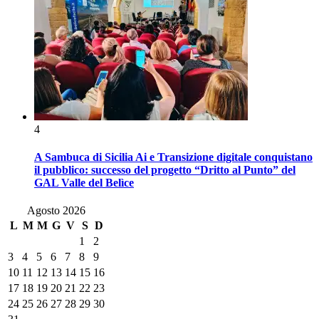
4
A Sambuca di Sicilia Ai e Transizione digitale conquistano
il pubblico: successo del progetto “Dritto al Punto” del
GAL Valle del Belìce
Agosto 2026
L
M
M
G
V
S
D
1
2
3
4
5
6
7
8
9
10
11
12
13
14
15
16
17
18
19
20
21
22
23
24
25
26
27
28
29
30