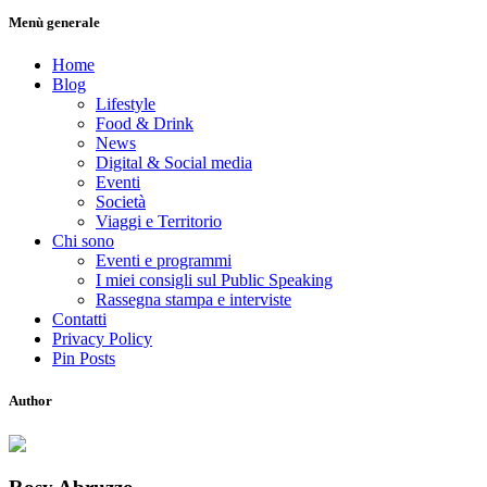
Menù generale
Home
Blog
Lifestyle
Food & Drink
News
Digital & Social media
Eventi
Società
Viaggi e Territorio
Chi sono
Eventi e programmi
I miei consigli sul Public Speaking
Rassegna stampa e interviste
Contatti
Privacy Policy
Pin Posts
Author