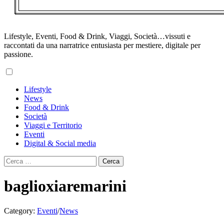
Lifestyle, Eventi, Food & Drink, Viaggi, Società…vissuti e
raccontati da una narratrice entusiasta per mestiere, digitale per
passione.
Primary
Lifestyle
Menu
News
Food & Drink
Società
Viaggi e Territorio
Eventi
Digital & Social media
Ricerca
per:
baglioxiaremarini
Category:
Eventi
/
News