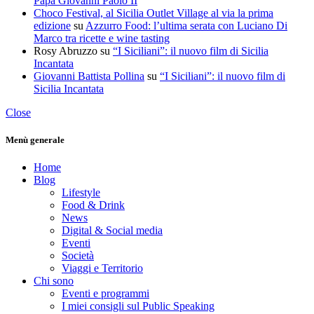
Papa Giovanni Paolo II
Choco Festival, al Sicilia Outlet Village al via la prima
edizione
su
Azzurro Food: l’ultima serata con Luciano Di
Marco tra ricette e wine tasting
Rosy Abruzzo
su
“I Siciliani”: il nuovo film di Sicilia
Incantata
Giovanni Battista Pollina
su
“I Siciliani”: il nuovo film di
Sicilia Incantata
Close
Menù generale
Home
Blog
Lifestyle
Food & Drink
News
Digital & Social media
Eventi
Società
Viaggi e Territorio
Chi sono
Eventi e programmi
I miei consigli sul Public Speaking