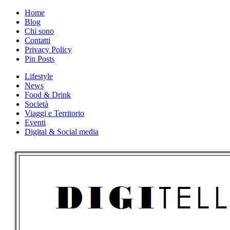
Skip
Home
to
Blog
content
Chi sono
Contatti
Privacy Policy
Pin Posts
Lifestyle
News
Food & Drink
Società
Viaggi e Territorio
Eventi
Digital & Social media