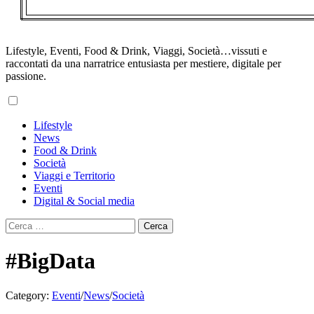
Lifestyle, Eventi, Food & Drink, Viaggi, Società…vissuti e
raccontati da una narratrice entusiasta per mestiere, digitale per
passione.
Primary
Lifestyle
Menu
News
Food & Drink
Società
Viaggi e Territorio
Eventi
Digital & Social media
Ricerca
per:
#BigData
Category:
Eventi
/
News
/
Società