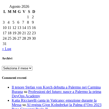
Agosto 2026
L
M
M
G
V
S
D
1
2
3
4
5
6
7
8
9
10
11
12
13
14
15
16
17
18
19
20
21
22
23
24
25
26
27
28
29
30
31
« Lug
Archivi
Archivi
Commenti recenti
Il tenore Ştefan von Korch debutta a Palermo nei Carmina
Burana
su
Professioni del futuro: nasce a Palermo la prima
DevOps Academy
Katia Ricciarelli canta in Vaticano: emozione durante la
Messa
su
Al regista Gjon Kolndrekaj la Palma d’Oro 2023