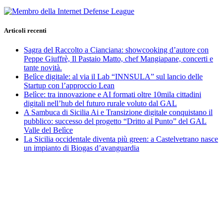
per:
Articoli recenti
Sagra del Raccolto a Cianciana: showcooking d’autore con
Peppe Giuffrè, Il Pastaio Matto, chef Mangiapane, concerti e
tante novità.
Belìce digitale: al via il Lab “INNSULA” sul lancio delle
Startup con l’approccio Lean
Belìce: tra innovazione e AI formati oltre 10mila cittadini
digitali nell’hub del futuro rurale voluto dal GAL
A Sambuca di Sicilia Ai e Transizione digitale conquistano il
pubblico: successo del progetto “Dritto al Punto” del GAL
Valle del Belìce
La Sicilia occidentale diventa più green: a Castelvetrano nasce
un impianto di Biogas d’avanguardia