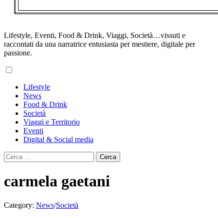
Lifestyle, Eventi, Food & Drink, Viaggi, Società…vissuti e
raccontati da una narratrice entusiasta per mestiere, digitale per
passione.
Primary
Lifestyle
Menu
News
Food & Drink
Società
Viaggi e Territorio
Eventi
Digital & Social media
Ricerca
per:
carmela gaetani
Category:
News
/
Società