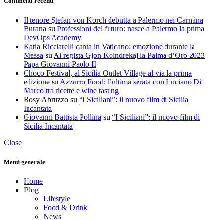
Commenti recenti
Il tenore Ştefan von Korch debutta a Palermo nei Carmina
Burana
su
Professioni del futuro: nasce a Palermo la prima
DevOps Academy
Katia Ricciarelli canta in Vaticano: emozione durante la
Messa
su
Al regista Gjon Kolndrekaj la Palma d’Oro 2023
Papa Giovanni Paolo II
Choco Festival, al Sicilia Outlet Village al via la prima
edizione
su
Azzurro Food: l’ultima serata con Luciano Di
Marco tra ricette e wine tasting
Rosy Abruzzo
su
“I Siciliani”: il nuovo film di Sicilia
Incantata
Giovanni Battista Pollina
su
“I Siciliani”: il nuovo film di
Sicilia Incantata
Close
Menù generale
Home
Blog
Lifestyle
Food & Drink
News