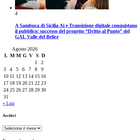
4
A Sambuca di Sicilia Ai e Transizione digitale conquistano
il pubblico: successo del progetto “Dritto al Punto” del
GAL Valle del Belìce
Agosto 2026
L
M
M
G
V
S
D
1
2
3
4
5
6
7
8
9
10
11
12
13
14
15
16
17
18
19
20
21
22
23
24
25
26
27
28
29
30
31
« Lug
Archivi
Archivi