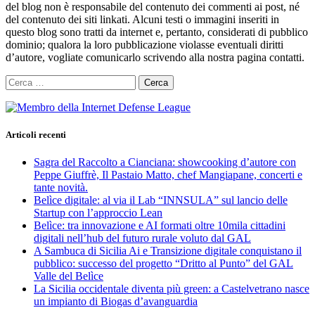
del blog non è responsabile del contenuto dei commenti ai post, né
del contenuto dei siti linkati. Alcuni testi o immagini inseriti in
questo blog sono tratti da internet e, pertanto, considerati di pubblico
dominio; qualora la loro pubblicazione violasse eventuali diritti
d’autore, vogliate comunicarlo scrivendo alla nostra pagina contatti.
Ricerca
per:
Articoli recenti
Sagra del Raccolto a Cianciana: showcooking d’autore con
Peppe Giuffrè, Il Pastaio Matto, chef Mangiapane, concerti e
tante novità.
Belìce digitale: al via il Lab “INNSULA” sul lancio delle
Startup con l’approccio Lean
Belìce: tra innovazione e AI formati oltre 10mila cittadini
digitali nell’hub del futuro rurale voluto dal GAL
A Sambuca di Sicilia Ai e Transizione digitale conquistano il
pubblico: successo del progetto “Dritto al Punto” del GAL
Valle del Belìce
La Sicilia occidentale diventa più green: a Castelvetrano nasce
un impianto di Biogas d’avanguardia