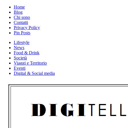
Skip
Home
to
Blog
content
Chi sono
Contatti
Privacy Policy
Pin Posts
Lifestyle
News
Food & Drink
Società
Viaggi e Territorio
Eventi
Digital & Social media