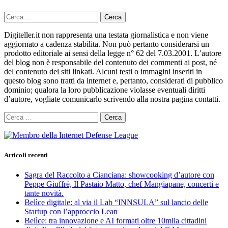
Ricerca
per:
Digiteller.it non rappresenta una testata giornalistica e non viene
aggiornato a cadenza stabilita. Non può pertanto considerarsi un
prodotto editoriale ai sensi della legge n° 62 del 7.03.2001. L’autore
del blog non è responsabile del contenuto dei commenti ai post, né
del contenuto dei siti linkati. Alcuni testi o immagini inseriti in
questo blog sono tratti da internet e, pertanto, considerati di pubblico
dominio; qualora la loro pubblicazione violasse eventuali diritti
d’autore, vogliate comunicarlo scrivendo alla nostra pagina contatti.
Ricerca
per:
Articoli recenti
Sagra del Raccolto a Cianciana: showcooking d’autore con
Peppe Giuffrè, Il Pastaio Matto, chef Mangiapane, concerti e
tante novità.
Belìce digitale: al via il Lab “INNSULA” sul lancio delle
Startup con l’approccio Lean
Belìce: tra innovazione e AI formati oltre 10mila cittadini