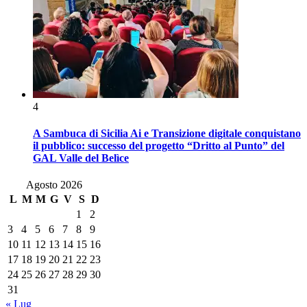
4
A Sambuca di Sicilia Ai e Transizione digitale conquistano
il pubblico: successo del progetto “Dritto al Punto” del
GAL Valle del Belìce
Agosto 2026
L
M
M
G
V
S
D
1
2
3
4
5
6
7
8
9
10
11
12
13
14
15
16
17
18
19
20
21
22
23
24
25
26
27
28
29
30
31
« Lug