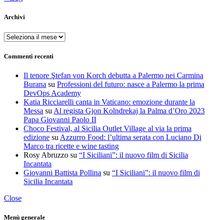
Archivi
Archivi
Commenti recenti
Il tenore Ştefan von Korch debutta a Palermo nei Carmina
Burana
su
Professioni del futuro: nasce a Palermo la prima
DevOps Academy
Katia Ricciarelli canta in Vaticano: emozione durante la
Messa
su
Al regista Gjon Kolndrekaj la Palma d’Oro 2023
Papa Giovanni Paolo II
Choco Festival, al Sicilia Outlet Village al via la prima
edizione
su
Azzurro Food: l’ultima serata con Luciano Di
Marco tra ricette e wine tasting
Rosy Abruzzo
su
“I Siciliani”: il nuovo film di Sicilia
Incantata
Giovanni Battista Pollina
su
“I Siciliani”: il nuovo film di
Sicilia Incantata
Close
Menù generale