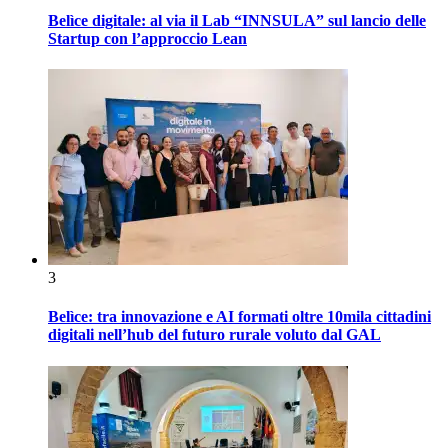
Belìce digitale: al via il Lab “INNSULA” sul lancio delle
Startup con l’approccio Lean
3
Belìce: tra innovazione e AI formati oltre 10mila cittadini
digitali nell’hub del futuro rurale voluto dal GAL