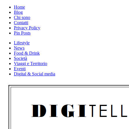
Skip
Home
to
Blog
content
Chi sono
Contatti
Privacy Policy
Pin Posts
Lifestyle
News
Food & Drink
Società
Viaggi e Territorio
Eventi
Digital & Social media