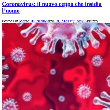
Coronavirus: il nuovo ceppo che insidia
l’uomo
Posted On
Marzo 10, 2020
Marzo 18, 2020
By
Rosy Abruzzo