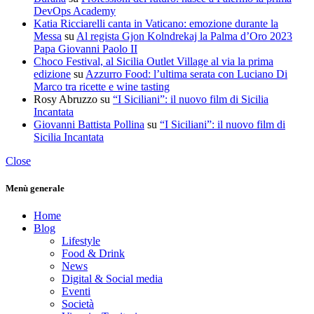
DevOps Academy
Katia Ricciarelli canta in Vaticano: emozione durante la
Messa
su
Al regista Gjon Kolndrekaj la Palma d’Oro 2023
Papa Giovanni Paolo II
Choco Festival, al Sicilia Outlet Village al via la prima
edizione
su
Azzurro Food: l’ultima serata con Luciano Di
Marco tra ricette e wine tasting
Rosy Abruzzo
su
“I Siciliani”: il nuovo film di Sicilia
Incantata
Giovanni Battista Pollina
su
“I Siciliani”: il nuovo film di
Sicilia Incantata
Close
Menù generale
Home
Blog
Lifestyle
Food & Drink
News
Digital & Social media
Eventi
Società