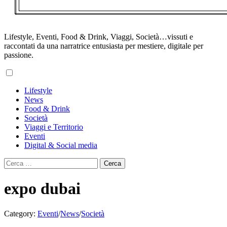
Lifestyle, Eventi, Food & Drink, Viaggi, Società…vissuti e
raccontati da una narratrice entusiasta per mestiere, digitale per
passione.
Primary
Lifestyle
Menu
News
Food & Drink
Società
Viaggi e Territorio
Eventi
Digital & Social media
Ricerca
per:
expo dubai
Category:
Eventi
/
News
/
Società