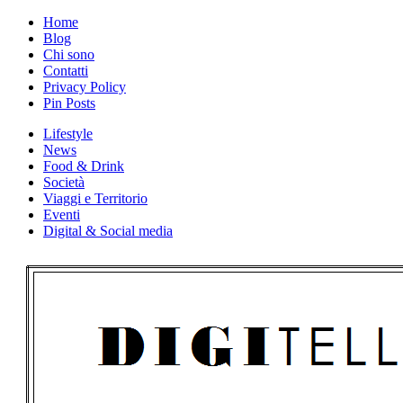
Skip
Home
to
Blog
content
Chi sono
Contatti
Privacy Policy
Pin Posts
Lifestyle
News
Food & Drink
Società
Viaggi e Territorio
Eventi
Digital & Social media