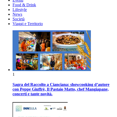
Eventi
Food & Drink
Lifestyle
News
Società
Viaggi e Territorio
1
Sagra del Raccolto a Cianciana: showcooking d’autore
con Peppe Giuffrè, Il Pastaio Matto, chef Mangiapane,
concerti e tante novità.