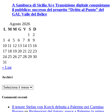
A Sambuca di Sicilia Ai e Transizione digitale conquistano
il pubblico: successo del progetto “Dritto al Punto” del
GAL Valle del Belìce
Agosto 2026
L
M
M
G
V
S
D
1
2
3
4
5
6
7
8
9
10
11
12
13
14
15
16
17
18
19
20
21
22
23
24
25
26
27
28
29
30
31
« Lug
Archivi
Archivi
Commenti recenti
Il tenore Ştefan von Korch debutta a Palermo nei Carmina
Burana
su
Professioni del futuro: nasce a Palermo la prima