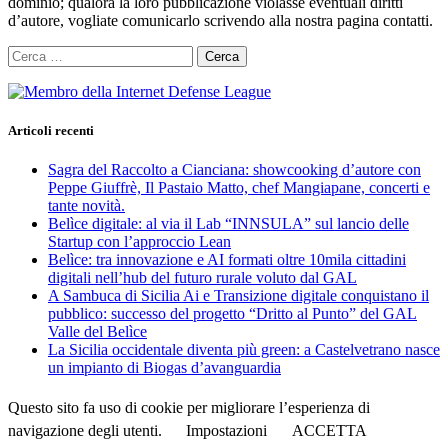
dominio; qualora la loro pubblicazione violasse eventuali diritti
d’autore, vogliate comunicarlo scrivendo alla nostra pagina contatti.
Ricerca
per:
Articoli recenti
Sagra del Raccolto a Cianciana: showcooking d’autore con
Peppe Giuffrè, Il Pastaio Matto, chef Mangiapane, concerti e
tante novità.
Belìce digitale: al via il Lab “INNSULA” sul lancio delle
Startup con l’approccio Lean
Belìce: tra innovazione e AI formati oltre 10mila cittadini
digitali nell’hub del futuro rurale voluto dal GAL
A Sambuca di Sicilia Ai e Transizione digitale conquistano il
pubblico: successo del progetto “Dritto al Punto” del GAL
Valle del Belìce
La Sicilia occidentale diventa più green: a Castelvetrano nasce
un impianto di Biogas d’avanguardia
Questo sito fa uso di cookie per migliorare l’esperienza di
navigazione degli utenti.
Impostazioni
ACCETTA