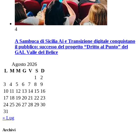
4
A Sambuca di Sicilia Ai e Transizione digitale conquistano
il pubblico: successo del progetto “Dritto al Punto” del
GAL Valle del Belìce
Agosto 2026
L
M
M
G
V
S
D
1
2
3
4
5
6
7
8
9
10
11
12
13
14
15
16
17
18
19
20
21
22
23
24
25
26
27
28
29
30
31
« Lug
Archivi