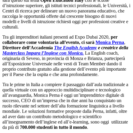
sarà quello sul tema
Open Education Italy
con le scuole
d’istruzione superiore, gli istituti tecnici professionali, le Università, i
Centri di ricerca per delineare un nuovo panorama educativo, che
raccolga le opportunità offerte dal crescente bisogno di nuovi
modelli e livelli di istruzione richiesti oggi per professioni creative e
culturali.
Tra gli imprenditori italiani presenti ad Expo Dubai 2020,
per
collaborare come volontaria all’evento, ci sarà
Monica Perna
,
Direttore dell’Accademia
The English Academy
e creatrice della
Masterclass Impara l’Inglese con Monica.
La English coach,
originaria di Seveso, in provincia di Monza e Brianza, parteciperà
all’Esposizione Universale nelle vesti di Team Member dando il
proprio contributo gratuito alla gestione dell’evento più importante
per il Paese che la ospita e che ama profondamente.
Tra le prime in Italia a compiere il passaggio dall’aula tradizionale a
quella virtuale con un approccio multidisciplinare e tecnologico
all’avanguardia, Monica Perna è oggi un’imprenditrice digitale di
successo, CEO di un’impresa che in due anni ha conquistato un
ruolo rilevante nel settore dell’alta formazione linguistica a livello
mondiale. Le soluzioni formative proposte dalla Perna, infatti, oltre
ad aver dato un contributo metodologico e scientifico
all’insegnamento dell’inglese ed all’e-learning, sono oggi utilizzate
da più di
700.000 studenti in tutto il mondo
.