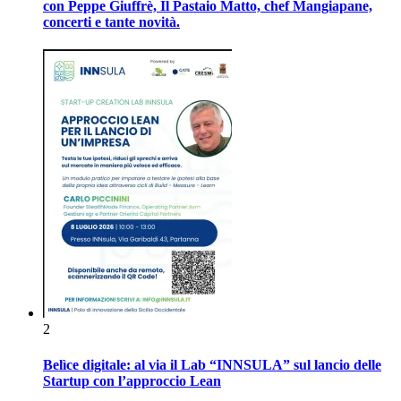
con Peppe Giuffrè, Il Pastaio Matto, chef Mangiapane,
concerti e tante novità.
2
Belìce digitale: al via il Lab “INNSULA” sul lancio delle
Startup con l’approccio Lean