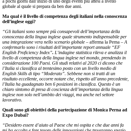
a pochi giorni dall’inizio di uno degli eventi più attesi a livello
globale al quale si prepara da ben due anni.
Ma qual è il livello di competenza degli italiani nella conoscenza
dell’inglese oggi?
“
Gli italiani sono sempre più consapevoli dell’importanza della
conoscenza della lingua inglese quale strumento indispensabile per
una integrazione vera nello scenario globale
– afferma la Perna –
A
confermarlo sono i risultati dell’importante report annuale “EF
English Proficiency Index”
.
L’indagine statistica rileva e analizza il
livello di competenza della lingua inglese nel mondo, prendendo in
considerazione 100 Paesi. Gli studi relativi al 2020 ci dicono che
l’Italia si classifica al trentesimo posto con un livello medio di
English Skills di tipo “Moderato”. Sebbene non si tratti di un
risultato eccellente, occorre notare che, rispetto all’anno precedente,
l’Italia ha guadagnato ben 6 posizioni in classifica. Questo è un
chiaro sintomo di presa di coscienza dell’importanza della lingua
inglese non solo nell’ambito dei viaggi, ma anche nel settore
lavorativo.
Quali sono gli obiettivi della partecipazione di Monica Perna ad
Expo Dubai?
“Desidero essere d’aiuto al Paese che mi ospita e che due anni fa
mi ha accolta e fare tesoro delle innovazioni che troveranno spazio