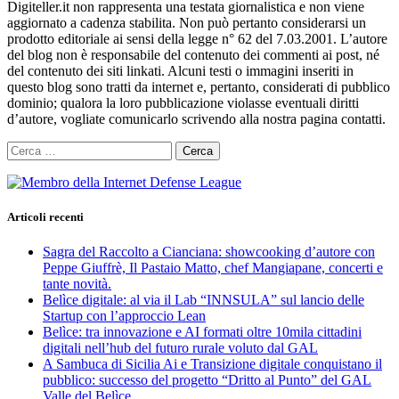
Digiteller.it non rappresenta una testata giornalistica e non viene
aggiornato a cadenza stabilita. Non può pertanto considerarsi un
prodotto editoriale ai sensi della legge n° 62 del 7.03.2001. L’autore
del blog non è responsabile del contenuto dei commenti ai post, né
del contenuto dei siti linkati. Alcuni testi o immagini inseriti in
questo blog sono tratti da internet e, pertanto, considerati di pubblico
dominio; qualora la loro pubblicazione violasse eventuali diritti
d’autore, vogliate comunicarlo scrivendo alla nostra pagina contatti.
Ricerca
per:
Articoli recenti
Sagra del Raccolto a Cianciana: showcooking d’autore con
Peppe Giuffrè, Il Pastaio Matto, chef Mangiapane, concerti e
tante novità.
Belìce digitale: al via il Lab “INNSULA” sul lancio delle
Startup con l’approccio Lean
Belìce: tra innovazione e AI formati oltre 10mila cittadini
digitali nell’hub del futuro rurale voluto dal GAL
A Sambuca di Sicilia Ai e Transizione digitale conquistano il
pubblico: successo del progetto “Dritto al Punto” del GAL
Valle del Belìce