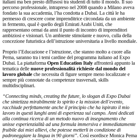
italiani ma ben presto diffusosi tra studenti di tutto il mondo. Il suo
percorso professionale, intrapreso nel 2008 quando a Milano aveva
fondato la sua accademia, l’ha condotta a Dubai. La città le ha
permesso di crescere come imprenditrice circondata da un ambiente
in fermento, qual è quello degli Emirati Arabi Uniti, che
rappresentano ormai da anni il punto di incontro di imprenditori
ambiziosi e visionari. Un ambiente stimolante e nuovo, culla della
concezione futuristica dell’istruzione universitaria a livello mondiale.
Proprio l’Educazione e l’istruzione, che stanno molto a cuore alla
Perna, saranno tra i temi cardine del programma italiano ad Expo
Dubai. La piattaforma
Open Education Italy
affronterà appunto la
tematica delle
nuove professionalità richieste dal mondo del
lavoro globale
che necessita di figure sempre meno localizzate e
sempre più connotate da competenze trasversali, skills
multidisciplinari.
“Connecting minds, creating the future, lo slogan di Expo Dubai
che sintetizza mirabilmente lo spirito e la mission dell’evento,
racchiude perfettamente anche il principio che ha ispirato il mio
lavoro in questi lunghi anni di esperienza sul campo. Anni dedicati
alla continua ricerca di un metodo nuovo di insegnamento che
unisse esperienzialità ad una formula immersiva e immediatamente
fruibile dai miei allievi, che potesse metterli in condizione di
padroneggiare la lingua in 90 giorni”
. Così esordisce Monica Perna