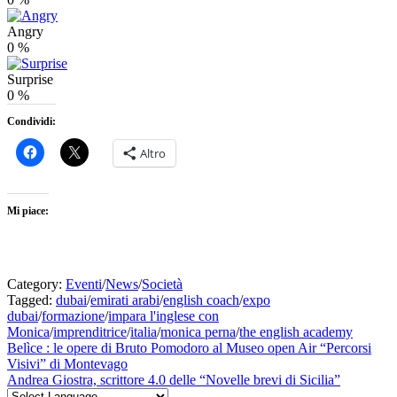
Angry
0
%
Surprise
0
%
Condividi:
Altro
Mi piace:
Category:
Eventi
/
News
/
Società
Tagged:
dubai
/
emirati arabi
/
english coach
/
expo
dubai
/
formazione
/
impara l'inglese con
Monica
/
imprenditrice
/
italia
/
monica perna
/
the english academy
Navigazione
Previous
Belìce : le opere di Bruto Pomodoro al Museo open Air “Percorsi
post:
Visivi” di Montevago
articoli
Next
Andrea Giostra, scrittore 4.0 delle “Novelle brevi di Sicilia”
post: