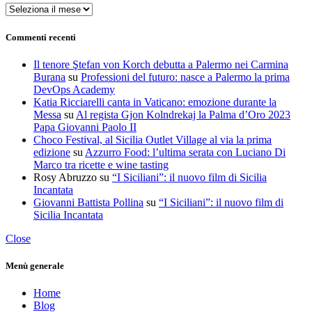
Archivi
Commenti recenti
Il tenore Ştefan von Korch debutta a Palermo nei Carmina
Burana
su
Professioni del futuro: nasce a Palermo la prima
DevOps Academy
Katia Ricciarelli canta in Vaticano: emozione durante la
Messa
su
Al regista Gjon Kolndrekaj la Palma d’Oro 2023
Papa Giovanni Paolo II
Choco Festival, al Sicilia Outlet Village al via la prima
edizione
su
Azzurro Food: l’ultima serata con Luciano Di
Marco tra ricette e wine tasting
Rosy Abruzzo
su
“I Siciliani”: il nuovo film di Sicilia
Incantata
Giovanni Battista Pollina
su
“I Siciliani”: il nuovo film di
Sicilia Incantata
Close
Menù generale
Home
Blog