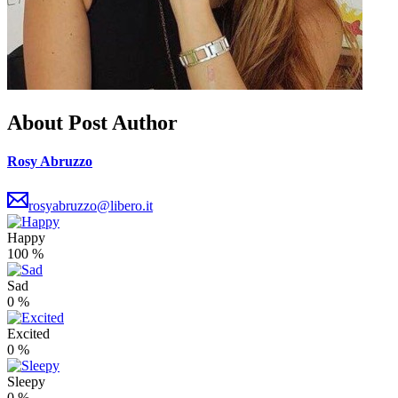
About Post Author
Rosy Abruzzo
rosyabruzzo@libero.it
Happy
100
%
Sad
0
%
Excited
0
%
Sleepy
0
%