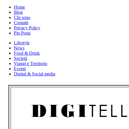
Skip
Home
to
Blog
content
Chi sono
Contatti
Privacy Policy
Pin Posts
Lifestyle
News
Food & Drink
Società
Viaggi e Territorio
Eventi
Digital & Social media