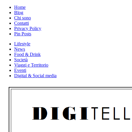
Skip
Home
to
Blog
content
Chi sono
Contatti
Privacy Policy
Pin Posts
Lifestyle
News
Food & Drink
Società
Viaggi e Territorio
Eventi
Digital & Social media