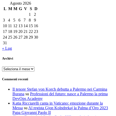
Agosto 2026
L
M
M
G
V
S
D
1
2
3
4
5
6
7
8
9
10
11
12
13
14
15
16
17
18
19
20
21
22
23
24
25
26
27
28
29
30
31
« Lug
Archivi
Archivi
Commenti recenti
Il tenore Ştefan von Korch debutta a Palermo nei Carmina
Burana
su
Professioni del futuro: nasce a Palermo la prima
DevOps Academy
Katia Ricciarelli canta in Vaticano: emozione durante la
Messa
su
Al regista Gjon Kolndrekaj la Palma d’Oro 2023
Papa Giovanni Paolo II