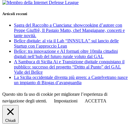
Articoli recenti
Sagra del Raccolto a Cianciana: showcooking d’autore con
Peppe Giuffrè, Il Pastaio Matto, chef Mangiapane, concerti e
tante novità.
Belìce digitale: al via il Lab “INNSULA” sul lancio delle
Startup con l’approccio Lean
Belìce: tra innovazione e AI formati oltre 10mila cittadini
digitali nell’hub del futuro rurale voluto dal GAL
A Sambuca di Sicilia Ai e Transizione digitale conquistano il
pubblico: successo del progetto “Dritto al Punto” del GAL
Valle del Belìce
La Sicilia occidentale diventa più green: a Castelvetrano nasce
un impianto di Biogas d’avanguardia
Questo sito fa uso di cookie per migliorare l’esperienza di
navigazione degli utenti.
Impostazioni
ACCETTA
Chiudi