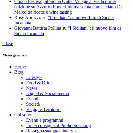
Choco Festival, al Sicilia Outlet Village al via la prima
edizione
su
Azzurro Food: l’ultima serata con Luciano Di
Marco tra ricette e wine tasting
Rosy Abruzzo
su
“I Siciliani”: il nuovo film di Sicilia
Incantata
Giovanni Battista Pollina
su
“I Siciliani”: il nuovo film di
Sicilia Incantata
Close
Menù generale
Home
Blog
Lifestyle
Food & Drink
News
Digital & Social media
Eventi
Società
Viaggi e Territorio
Chi sono
Eventi e programmi
I miei consigli sul Public Speaking
Rassegna stampa e interviste