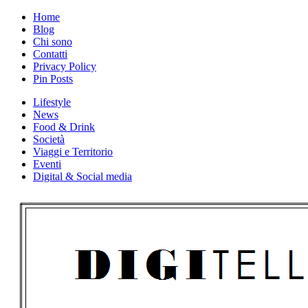
Skip
Home
to
Blog
content
Chi sono
Contatti
Privacy Policy
Pin Posts
Lifestyle
News
Food & Drink
Società
Viaggi e Territorio
Eventi
Digital & Social media