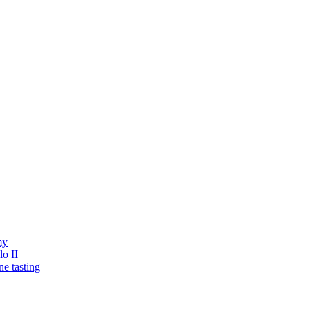
my
o II
ne tasting