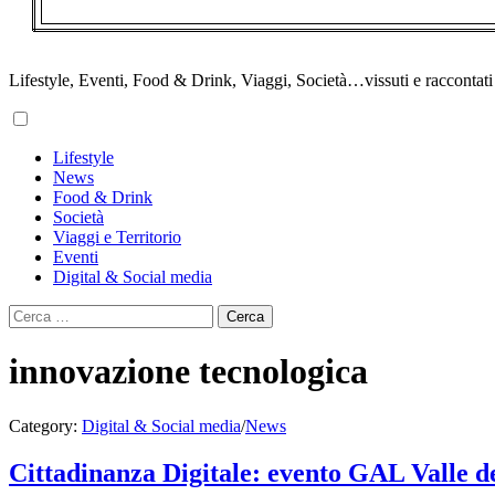
Lifestyle, Eventi, Food & Drink, Viaggi, Società…vissuti e raccontati d
Primary
Lifestyle
Menu
News
Food & Drink
Società
Viaggi e Territorio
Eventi
Digital & Social media
Ricerca
per:
innovazione tecnologica
Category:
Digital & Social media
/
News
Cittadinanza Digitale: evento GAL Valle de