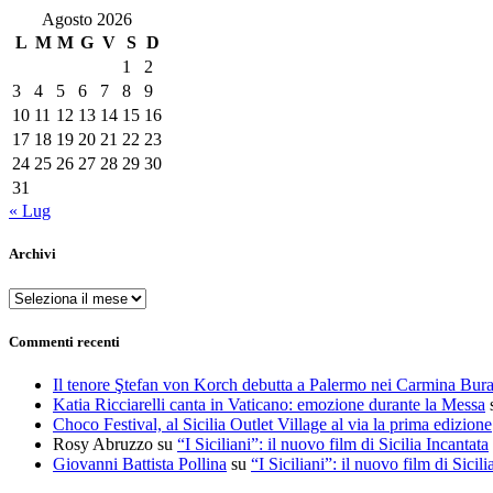
Agosto 2026
L
M
M
G
V
S
D
1
2
3
4
5
6
7
8
9
10
11
12
13
14
15
16
17
18
19
20
21
22
23
24
25
26
27
28
29
30
31
« Lug
Archivi
Archivi
Commenti recenti
Il tenore Ştefan von Korch debutta a Palermo nei Carmina Bur
Katia Ricciarelli canta in Vaticano: emozione durante la Messa
Choco Festival, al Sicilia Outlet Village al via la prima edizione
Rosy Abruzzo
su
“I Siciliani”: il nuovo film di Sicilia Incantata
Giovanni Battista Pollina
su
“I Siciliani”: il nuovo film di Sicili