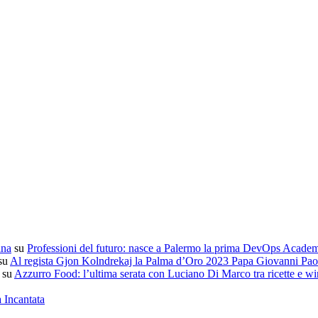
ana
su
Professioni del futuro: nasce a Palermo la prima DevOps Acade
su
Al regista Gjon Kolndrekaj la Palma d’Oro 2023 Papa Giovanni Paol
su
Azzurro Food: l’ultima serata con Luciano Di Marco tra ricette e wi
a Incantata