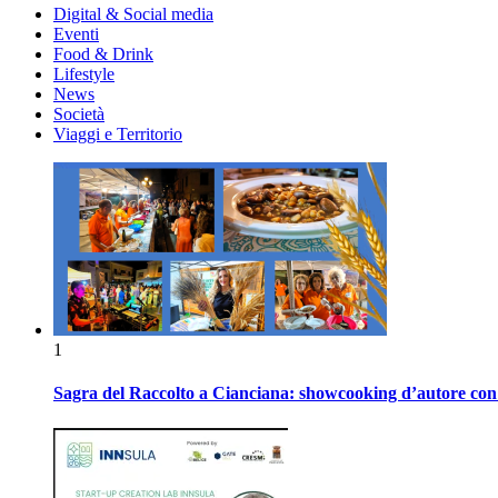
Digital & Social media
Eventi
Food & Drink
Lifestyle
News
Società
Viaggi e Territorio
1
Sagra del Raccolto a Cianciana: showcooking d’autore con P