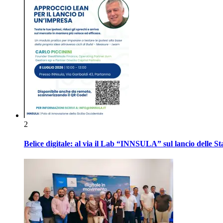
2
Belìce digitale: al via il Lab “INNSULA” sul lancio delle S