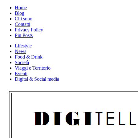
Skip
Home
to
Blog
content
Chi sono
Contatti
Privacy Policy
Pin Posts
Lifestyle
News
Food & Drink
Società
Viaggi e Territorio
Eventi
Digital & Social media