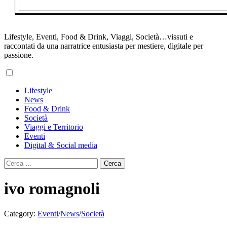
Lifestyle, Eventi, Food & Drink, Viaggi, Società…vissuti e
raccontati da una narratrice entusiasta per mestiere, digitale per
passione.
Primary
Lifestyle
Menu
News
Food & Drink
Società
Viaggi e Territorio
Eventi
Digital & Social media
Ricerca
per:
ivo romagnoli
Category:
Eventi
/
News
/
Società