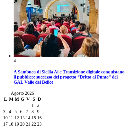
4
A Sambuca di Sicilia Ai e Transizione digitale conquistano
il pubblico: successo del progetto “Dritto al Punto” del
GAL Valle del Belìce
Agosto 2026
L
M
M
G
V
S
D
1
2
3
4
5
6
7
8
9
10
11
12
13
14
15
16
17
18
19
20
21
22
23