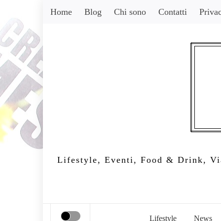
Skip
Home
Blog
Chi sono
Contatti
Priva
to
content
Lifestyle, Eventi, Food & Drink, Via
Lifestyle
News