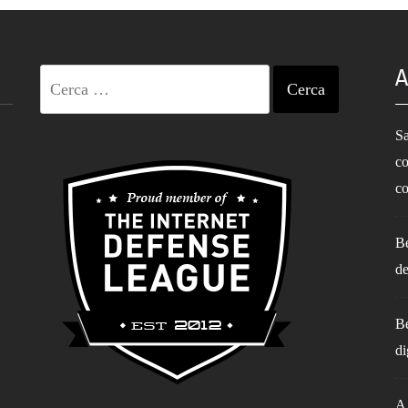
A
Ricerca
per:
Sa
co
co
Be
de
Be
di
A 