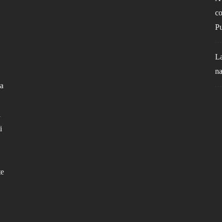
co
Pu
La
na
la
l
i
te