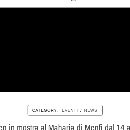
CATEGORY:
EVENTI
/
NEWS
en in mostra al Maharia di Menfi dal 14