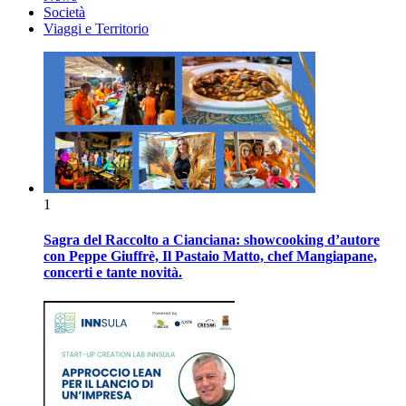
Società
Viaggi e Territorio
1
Sagra del Raccolto a Cianciana: showcooking d’autore
con Peppe Giuffrè, Il Pastaio Matto, chef Mangiapane,
concerti e tante novità.