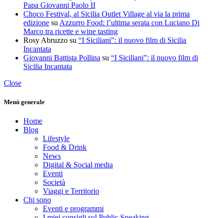
Papa Giovanni Paolo II
Choco Festival, al Sicilia Outlet Village al via la prima
edizione
su
Azzurro Food: l’ultima serata con Luciano Di
Marco tra ricette e wine tasting
Rosy Abruzzo
su
“I Siciliani”: il nuovo film di Sicilia
Incantata
Giovanni Battista Pollina
su
“I Siciliani”: il nuovo film di
Sicilia Incantata
Close
Menù generale
Home
Blog
Lifestyle
Food & Drink
News
Digital & Social media
Eventi
Società
Viaggi e Territorio
Chi sono
Eventi e programmi
I miei consigli sul Public Speaking