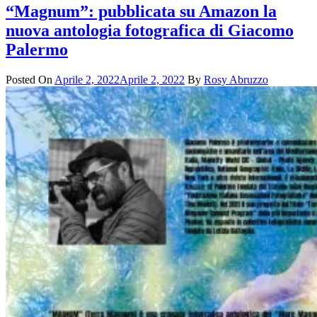
“Magnum”: pubblicata su Amazon la
nuova antologia fotografica di Giacomo
Palermo
Posted On
Aprile 2, 2022
Aprile 2, 2022
By
Rosy Abruzzo