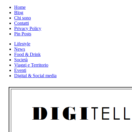
Skip
Home
to
Blog
content
Chi sono
Contatti
Privacy Policy
Pin Posts
Lifestyle
News
Food & Drink
Società
Viaggi e Territorio
Eventi
Digital & Social media