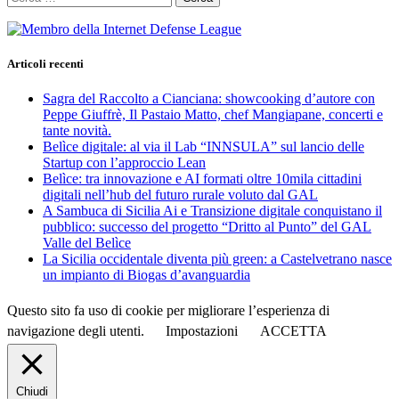
per:
Articoli recenti
Sagra del Raccolto a Cianciana: showcooking d’autore con
Peppe Giuffrè, Il Pastaio Matto, chef Mangiapane, concerti e
tante novità.
Belìce digitale: al via il Lab “INNSULA” sul lancio delle
Startup con l’approccio Lean
Belìce: tra innovazione e AI formati oltre 10mila cittadini
digitali nell’hub del futuro rurale voluto dal GAL
A Sambuca di Sicilia Ai e Transizione digitale conquistano il
pubblico: successo del progetto “Dritto al Punto” del GAL
Valle del Belìce
La Sicilia occidentale diventa più green: a Castelvetrano nasce
un impianto di Biogas d’avanguardia
Questo sito fa uso di cookie per migliorare l’esperienza di
navigazione degli utenti.
Impostazioni
ACCETTA
Chiudi