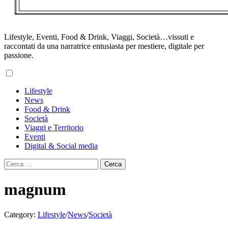
Lifestyle, Eventi, Food & Drink, Viaggi, Società…vissuti e
raccontati da una narratrice entusiasta per mestiere, digitale per
passione.
Primary
Lifestyle
Menu
News
Food & Drink
Società
Viaggi e Territorio
Eventi
Digital & Social media
Ricerca
per:
magnum
Category:
Lifestyle
/
News
/
Società