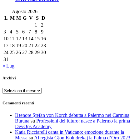
Agosto 2026
L
M
M
G
V
S
D
1
2
3
4
5
6
7
8
9
10
11
12
13
14
15
16
17
18
19
20
21
22
23
24
25
26
27
28
29
30
31
« Lug
Archivi
Archivi
Commenti recenti
Il tenore Ştefan von Korch debutta a Palermo nei Carmina
Burana
su
Professioni del futuro: nasce a Palermo la prima
DevOps Academy
Katia Ricciarelli canta in Vaticano: emozione durante la
Messa
su
Al regista Gjon Kolndrekaj la Palma d’Oro 2023