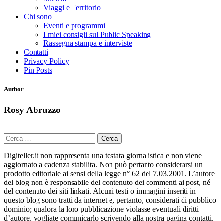
Viaggi e Territorio
Chi sono
Eventi e programmi
I miei consigli sul Public Speaking
Rassegna stampa e interviste
Contatti
Privacy Policy
Pin Posts
Author
Rosy Abruzzo
Ricerca
per:
Digiteller.it non rappresenta una testata giornalistica e non viene
aggiornato a cadenza stabilita. Non può pertanto considerarsi un
prodotto editoriale ai sensi della legge n° 62 del 7.03.2001. L’autore
del blog non è responsabile del contenuto dei commenti ai post, né
del contenuto dei siti linkati. Alcuni testi o immagini inseriti in
questo blog sono tratti da internet e, pertanto, considerati di pubblico
dominio; qualora la loro pubblicazione violasse eventuali diritti
d’autore, vogliate comunicarlo scrivendo alla nostra pagina contatti.