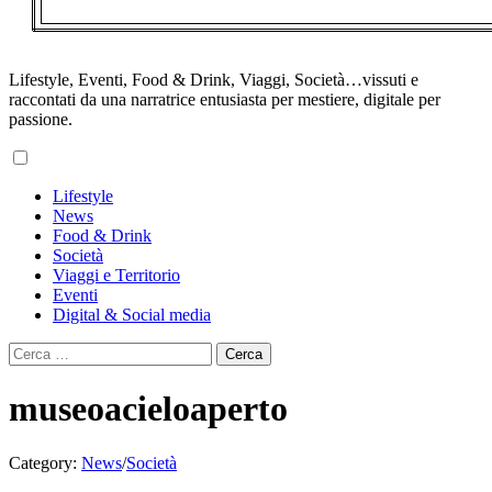
Lifestyle, Eventi, Food & Drink, Viaggi, Società…vissuti e
raccontati da una narratrice entusiasta per mestiere, digitale per
passione.
Primary
Lifestyle
Menu
News
Food & Drink
Società
Viaggi e Territorio
Eventi
Digital & Social media
Ricerca
per:
museoacieloaperto
Category:
News
/
Società