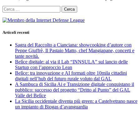
Ricerca
per:
Articoli recenti
Sagra del Raccolto a Cianciana: showcooking d’autore con
Peppe Giuffrè, Il Pastaio Matto, chef Mangiapane, concerti e
tante novità.
Belìce digitale: al via il Lab “INNSULA” sul lancio delle
Startup con l’approccio Lean
Belìce: tra innovazione e AI formati oltre 10mila cittadini
digitali nell’hub del futuro rurale voluto dal GAL
A Sambuca di Sicilia Ai e Transizione digitale conquistano il
pubblico: successo del progetto “Dritto al Punto” del GAL
Valle del Belìce
La Sicilia occidentale diventa più green: a Castelvetrano nasce
un impianto di Biogas d’avanguardia