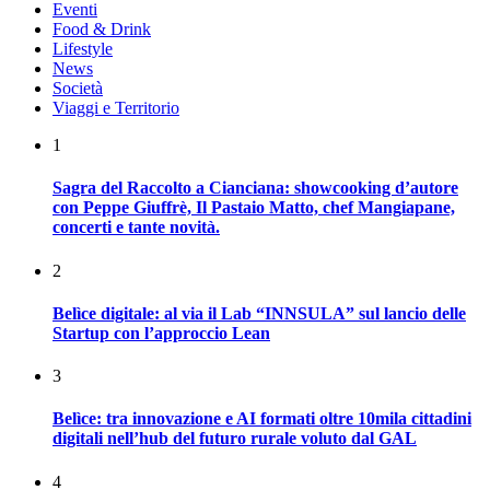
Eventi
Food & Drink
Lifestyle
News
Società
Viaggi e Territorio
1
Sagra del Raccolto a Cianciana: showcooking d’autore
con Peppe Giuffrè, Il Pastaio Matto, chef Mangiapane,
concerti e tante novità.
2
Belìce digitale: al via il Lab “INNSULA” sul lancio delle
Startup con l’approccio Lean
3
Belìce: tra innovazione e AI formati oltre 10mila cittadini
digitali nell’hub del futuro rurale voluto dal GAL
4