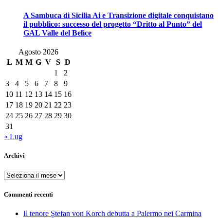
A Sambuca di Sicilia Ai e Transizione digitale conquistano
il pubblico: successo del progetto “Dritto al Punto” del
GAL Valle del Belìce
Agosto 2026
L
M
M
G
V
S
D
1
2
3
4
5
6
7
8
9
10
11
12
13
14
15
16
17
18
19
20
21
22
23
24
25
26
27
28
29
30
31
« Lug
Archivi
Archivi
Commenti recenti
Il tenore Ştefan von Korch debutta a Palermo nei Carmina