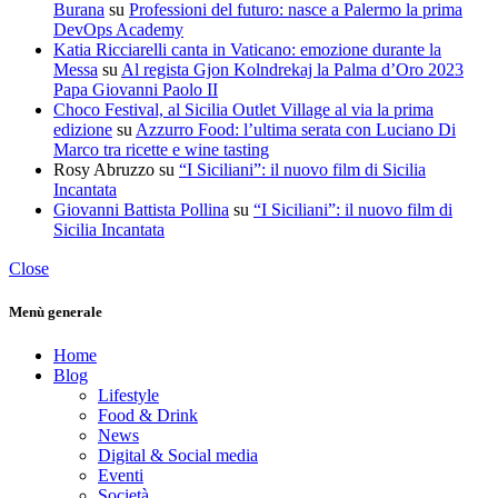
Burana
su
Professioni del futuro: nasce a Palermo la prima
DevOps Academy
Katia Ricciarelli canta in Vaticano: emozione durante la
Messa
su
Al regista Gjon Kolndrekaj la Palma d’Oro 2023
Papa Giovanni Paolo II
Choco Festival, al Sicilia Outlet Village al via la prima
edizione
su
Azzurro Food: l’ultima serata con Luciano Di
Marco tra ricette e wine tasting
Rosy Abruzzo
su
“I Siciliani”: il nuovo film di Sicilia
Incantata
Giovanni Battista Pollina
su
“I Siciliani”: il nuovo film di
Sicilia Incantata
Close
Menù generale
Home
Blog
Lifestyle
Food & Drink
News
Digital & Social media
Eventi
Società