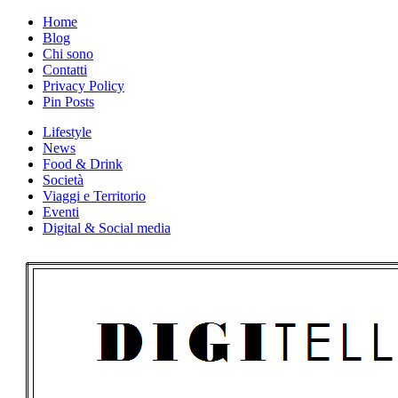
Skip
Home
to
Blog
content
Chi sono
Contatti
Privacy Policy
Pin Posts
Lifestyle
News
Food & Drink
Società
Viaggi e Territorio
Eventi
Digital & Social media