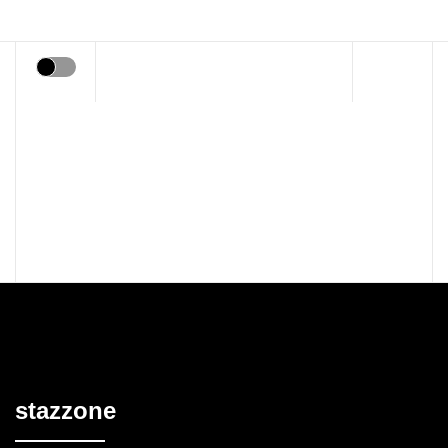
Lifestyle
News
Food & Drink
Società
Viaggi e Territorio
Eventi
Digital & Social media
stazzone