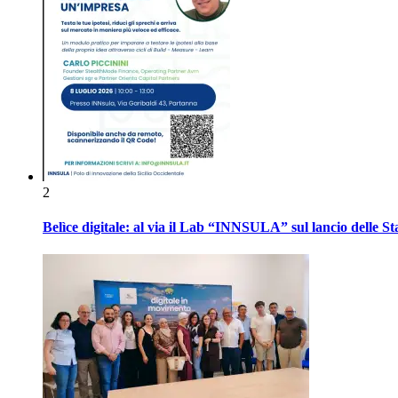
2
Belìce digitale: al via il Lab “INNSULA” sul lancio delle S