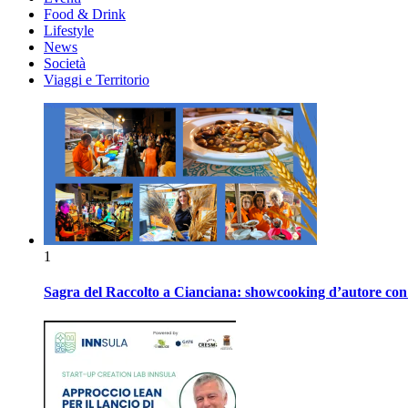
Food & Drink
Lifestyle
News
Società
Viaggi e Territorio
1
Sagra del Raccolto a Cianciana: showcooking d’autore con P