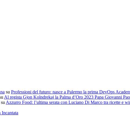
ana
su
Professioni del futuro: nasce a Palermo la prima DevOps Acade
su
Al regista Gjon Kolndrekaj la Palma d’Oro 2023 Papa Giovanni Paol
su
Azzurro Food: l’ultima serata con Luciano Di Marco tra ricette e wi
a Incantata