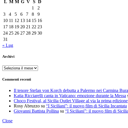
L
M
M
G
V
S
D
1
2
3
4
5
6
7
8
9
10
11
12
13
14
15
16
17
18
19
20
21
22
23
24
25
26
27
28
29
30
31
« Lug
Archivi
Archivi
Commenti recenti
Il tenore Ştefan von Korch debutta a Palermo nei Carmina Bur
Katia Ricciarelli canta in Vaticano: emozione durante la Messa
Choco Festival, al Sicilia Outlet Village al via la prima edizione
Rosy Abruzzo
su
“I Siciliani”: il nuovo film di Sicilia Incantata
Giovanni Battista Pollina
su
“I Siciliani”: il nuovo film di Sicili
Close