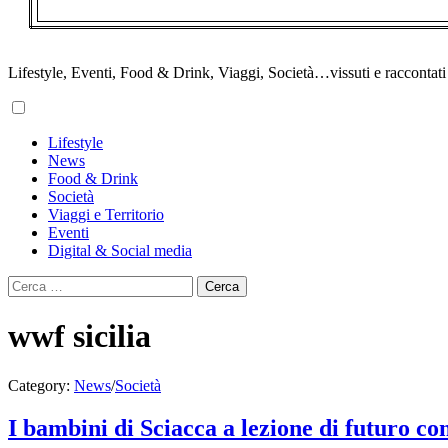
Lifestyle, Eventi, Food & Drink, Viaggi, Società…vissuti e raccontati d
Primary
Lifestyle
Menu
News
Food & Drink
Società
Viaggi e Territorio
Eventi
Digital & Social media
Ricerca
per:
wwf sicilia
Category:
News
/
Società
I bambini di Sciacca a lezione di futuro c