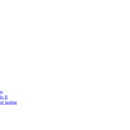
my
o II
ne tasting