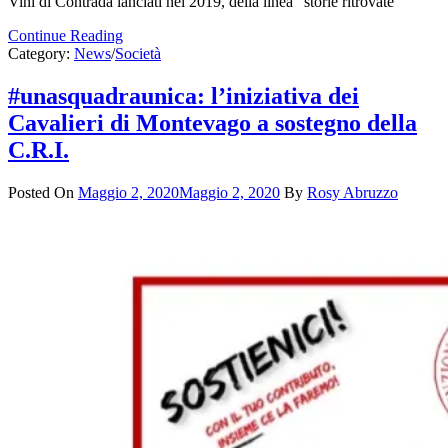
Vini di Contrada lanciati nel 2019, della linea “storie ritrovate”
Continue Reading
Category:
News
/
Società
#unasquadraunica: l’iniziativa dei
Cavalieri di Montevago a sostegno della
C.R.I.
Posted On
Maggio 2, 2020
Maggio 2, 2020
By
Rosy Abruzzo