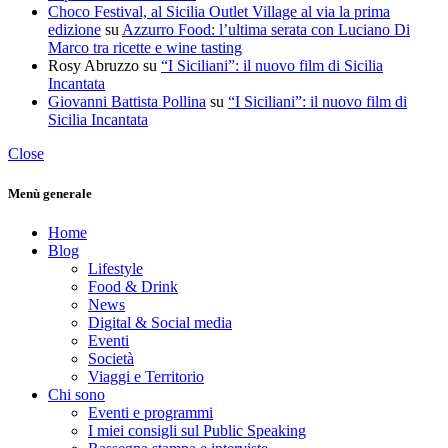
Choco Festival, al Sicilia Outlet Village al via la prima
edizione
su
Azzurro Food: l’ultima serata con Luciano Di
Marco tra ricette e wine tasting
Rosy Abruzzo
su
“I Siciliani”: il nuovo film di Sicilia
Incantata
Giovanni Battista Pollina
su
“I Siciliani”: il nuovo film di
Sicilia Incantata
Close
Menù generale
Home
Blog
Lifestyle
Food & Drink
News
Digital & Social media
Eventi
Società
Viaggi e Territorio
Chi sono
Eventi e programmi
I miei consigli sul Public Speaking