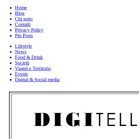
Skip
Home
to
Blog
content
Chi sono
Contatti
Privacy Policy
Pin Posts
Lifestyle
News
Food & Drink
Società
Viaggi e Territorio
Eventi
Digital & Social media