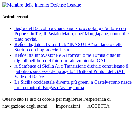
Articoli recenti
Sagra del Raccolto a Cianciana: showcooking d’autore con
Peppe Giuffrè, Il Pastaio Matto, chef Mangiapane, concerti e
tante novità.
Belìce digitale: al via il Lab “INNSULA” sul lancio delle
Startup con l’approccio Lean
Belìce: tra innovazione e AI formati oltre 10mila cittadini
digitali nell’hub del futuro rurale voluto dal GAL
A Sambuca di Sicilia Ai e Transizione digitale conquistano il
pubblico: successo del progetto “Dritto al Punto” del GAL
Valle del Belìce
La Sicilia occidentale diventa più green: a Castelvetrano nasce
un impianto di Biogas d’avanguardia
Questo sito fa uso di cookie per migliorare l’esperienza di
navigazione degli utenti.
Impostazioni
ACCETTA