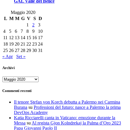
GAL Valle del Belìce
Maggio 2020
L
M
M
G
V
S
D
1
2
3
4
5
6
7
8
9
10
11
12
13
14
15
16
17
18
19
20
21
22
23
24
25
26
27
28
29
30
31
« Apr
Set »
Archivi
Archivi
Commenti recenti
Il tenore Ştefan von Korch debutta a Palermo nei Carmina
Burana
su
Professioni del futuro: nasce a Palermo la prima
DevOps Academy
Katia Ricciarelli canta in Vaticano: emozione durante la
Messa
su
Al regista Gjon Kolndrekaj la Palma d’Oro 2023
Papa Giovanni Paolo II