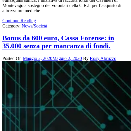
#unasquadraunica: l’iniziativa di raccolta fondi dei Cavalieri di
Montevago a sostegno dei volontari della C.R.I. per l’acquisto di
attrezzature mediche
Continue Reading
Category:
News
/
Società
Bonus da 600 euro, Cassa Forense: in
35.000 senza per mancanza di fondi.
Posted On
Maggio 2, 2020
Maggio 2, 2020
By
Rosy Abruzzo