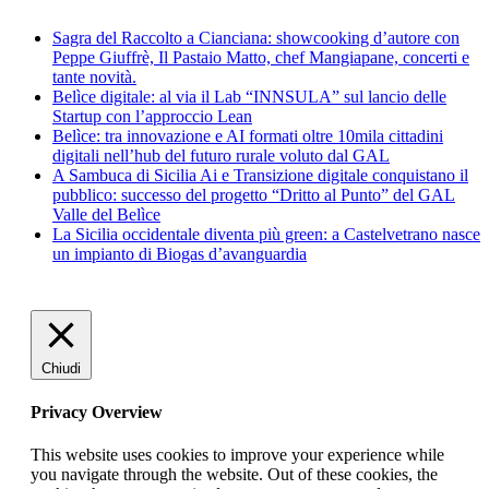
Sagra del Raccolto a Cianciana: showcooking d’autore con
Peppe Giuffrè, Il Pastaio Matto, chef Mangiapane, concerti e
tante novità.
Belìce digitale: al via il Lab “INNSULA” sul lancio delle
Startup con l’approccio Lean
Belìce: tra innovazione e AI formati oltre 10mila cittadini
digitali nell’hub del futuro rurale voluto dal GAL
A Sambuca di Sicilia Ai e Transizione digitale conquistano il
pubblico: successo del progetto “Dritto al Punto” del GAL
Valle del Belìce
La Sicilia occidentale diventa più green: a Castelvetrano nasce
un impianto di Biogas d’avanguardia
Chiudi
Privacy Overview
This website uses cookies to improve your experience while
you navigate through the website. Out of these cookies, the