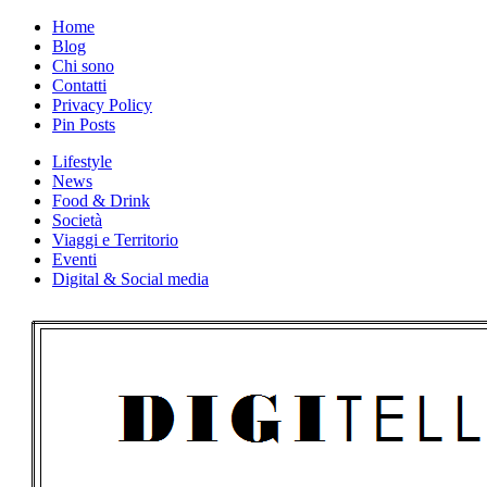
Skip
Home
to
Blog
content
Chi sono
Contatti
Privacy Policy
Pin Posts
Lifestyle
News
Food & Drink
Società
Viaggi e Territorio
Eventi
Digital & Social media