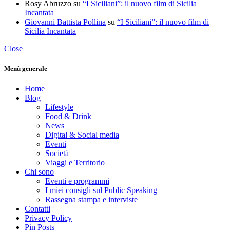
Rosy Abruzzo
su
“I Siciliani”: il nuovo film di Sicilia
Incantata
Giovanni Battista Pollina
su
“I Siciliani”: il nuovo film di
Sicilia Incantata
Close
Menù generale
Home
Blog
Lifestyle
Food & Drink
News
Digital & Social media
Eventi
Società
Viaggi e Territorio
Chi sono
Eventi e programmi
I miei consigli sul Public Speaking
Rassegna stampa e interviste
Contatti
Privacy Policy
Pin Posts