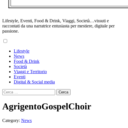
Lifestyle, Eventi, Food & Drink, Viaggi, Società…vissuti e
raccontati da una narratrice entusiasta per mestiere, digitale per
passione.
Primary
Lifestyle
Menu
News
Food & Drink
Società
Viaggi e Territorio
Eventi
Digital & Social media
Ricerca
per:
AgrigentoGospelChoir
Category:
News