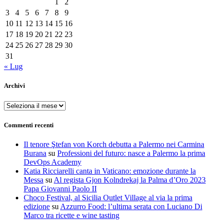
1
2
3
4
5
6
7
8
9
10
11
12
13
14
15
16
17
18
19
20
21
22
23
24
25
26
27
28
29
30
31
« Lug
Archivi
Archivi
Commenti recenti
Il tenore Ştefan von Korch debutta a Palermo nei Carmina
Burana
su
Professioni del futuro: nasce a Palermo la prima
DevOps Academy
Katia Ricciarelli canta in Vaticano: emozione durante la
Messa
su
Al regista Gjon Kolndrekaj la Palma d’Oro 2023
Papa Giovanni Paolo II
Choco Festival, al Sicilia Outlet Village al via la prima
edizione
su
Azzurro Food: l’ultima serata con Luciano Di
Marco tra ricette e wine tasting