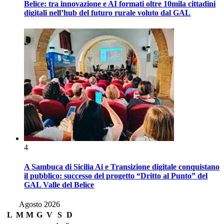
Belìce: tra innovazione e AI formati oltre 10mila cittadini
digitali nell’hub del futuro rurale voluto dal GAL
4
A Sambuca di Sicilia Ai e Transizione digitale conquistano
il pubblico: successo del progetto “Dritto al Punto” del
GAL Valle del Belìce
Agosto 2026
L
M
M
G
V
S
D