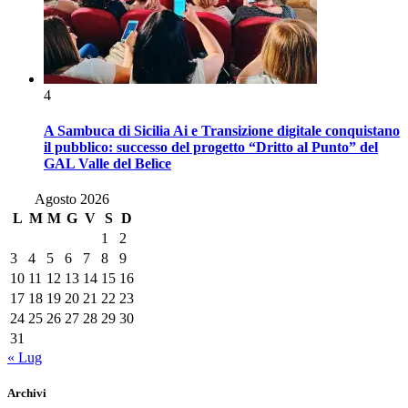
4
A Sambuca di Sicilia Ai e Transizione digitale conquistano
il pubblico: successo del progetto “Dritto al Punto” del
GAL Valle del Belìce
Agosto 2026
L
M
M
G
V
S
D
1
2
3
4
5
6
7
8
9
10
11
12
13
14
15
16
17
18
19
20
21
22
23
24
25
26
27
28
29
30
31
« Lug
Archivi