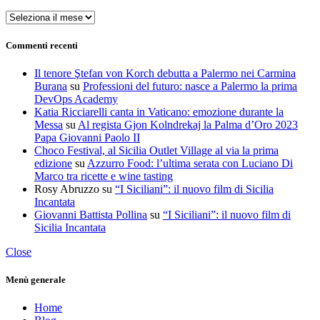
Archivi
Commenti recenti
Il tenore Ştefan von Korch debutta a Palermo nei Carmina
Burana
su
Professioni del futuro: nasce a Palermo la prima
DevOps Academy
Katia Ricciarelli canta in Vaticano: emozione durante la
Messa
su
Al regista Gjon Kolndrekaj la Palma d’Oro 2023
Papa Giovanni Paolo II
Choco Festival, al Sicilia Outlet Village al via la prima
edizione
su
Azzurro Food: l’ultima serata con Luciano Di
Marco tra ricette e wine tasting
Rosy Abruzzo
su
“I Siciliani”: il nuovo film di Sicilia
Incantata
Giovanni Battista Pollina
su
“I Siciliani”: il nuovo film di
Sicilia Incantata
Close
Menù generale
Home