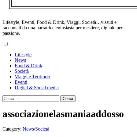
Lifestyle, Eventi, Food & Drink, Viaggi, Società…vissuti e
raccontati da una narratrice entusiasta per mestiere, digitale per
passione.
Primary
Lifestyle
Menu
News
Food & Drink
Società
Viaggi e Territorio
Eventi
Digital & Social media
Ricerca
per:
associazionelasmaniaaddosso
Category:
News
/
Società