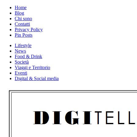
Skip
Home
to
Blog
content
Chi sono
Contatti
Privacy Policy
Pin Posts
Lifestyle
News
Food & Drink
Società
Viaggi e Territorio
Eventi
Digital & Social media