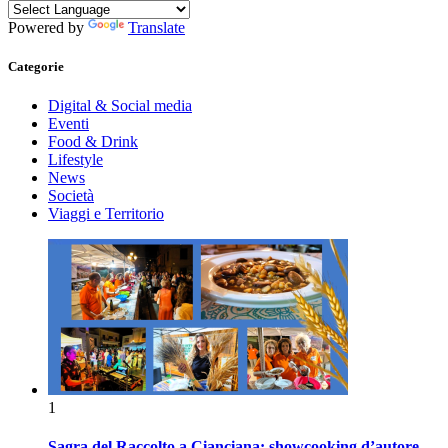
Powered by
Translate
Categorie
Digital & Social media
Eventi
Food & Drink
Lifestyle
News
Società
Viaggi e Territorio
1
Sagra del Raccolto a Cianciana: showcooking d’autore