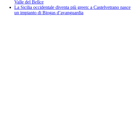
Valle del Belìce
La Sicilia occidentale diventa più green: a Castelvetrano nasce
un impianto di Biogas d’avanguardia