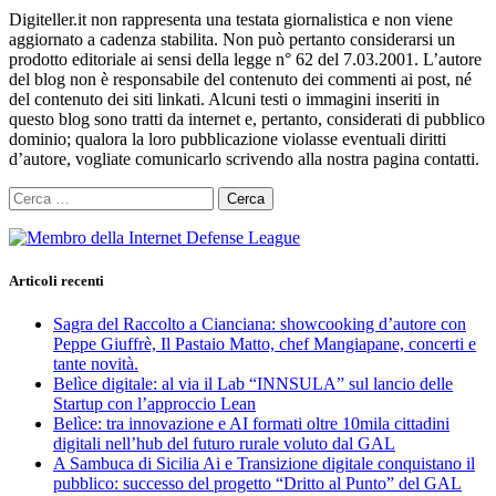
Digiteller.it non rappresenta una testata giornalistica e non viene
aggiornato a cadenza stabilita. Non può pertanto considerarsi un
prodotto editoriale ai sensi della legge n° 62 del 7.03.2001. L’autore
del blog non è responsabile del contenuto dei commenti ai post, né
del contenuto dei siti linkati. Alcuni testi o immagini inseriti in
questo blog sono tratti da internet e, pertanto, considerati di pubblico
dominio; qualora la loro pubblicazione violasse eventuali diritti
d’autore, vogliate comunicarlo scrivendo alla nostra pagina contatti.
Ricerca
per:
Articoli recenti
Sagra del Raccolto a Cianciana: showcooking d’autore con
Peppe Giuffrè, Il Pastaio Matto, chef Mangiapane, concerti e
tante novità.
Belìce digitale: al via il Lab “INNSULA” sul lancio delle
Startup con l’approccio Lean
Belìce: tra innovazione e AI formati oltre 10mila cittadini
digitali nell’hub del futuro rurale voluto dal GAL
A Sambuca di Sicilia Ai e Transizione digitale conquistano il
pubblico: successo del progetto “Dritto al Punto” del GAL