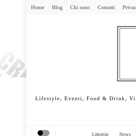
Skip
Home
Blog
Chi sono
Contatti
Priva
to
content
Lifestyle, Eventi, Food & Drink, Via
Lifestyle
News