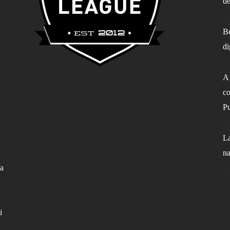
de
Be
di
A 
co
Pu
La
na
la
l
i