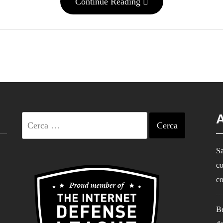
Continue Reading
A
Ricerca
per:
Sa
co
co
Be