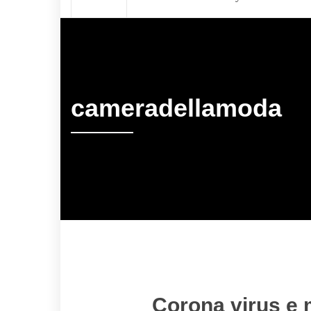
cameradellamoda
Corona virus e 