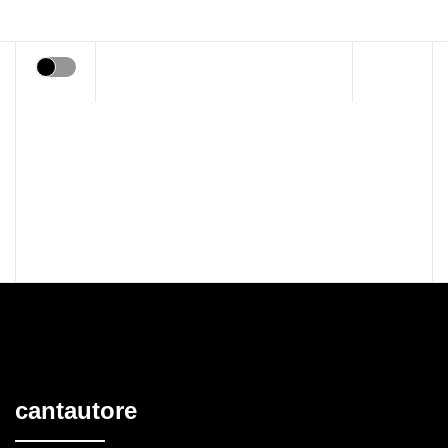
Lifestyle
News
Food & Drink
Società
Viaggi e Territorio
Eventi
Digital & Social media
cantautore