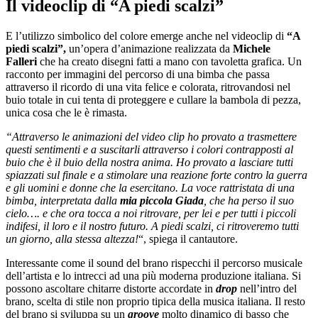
Il videoclip di “A piedi scalzi”
E l’utilizzo simbolico del colore emerge anche nel videoclip di
“A
piedi scalzi”,
un’opera d’animazione realizzata da
Michele
Falleri
che ha creato disegni fatti a mano con tavoletta grafica. Un
racconto per immagini del percorso di una bimba che passa
attraverso il ricordo di una vita felice e colorata, ritrovandosi nel
buio totale in cui tenta di proteggere e cullare la bambola di pezza,
unica cosa che le è rimasta.
“Attraverso le animazioni del video clip ho provato a trasmettere
questi sentimenti e a suscitarli attraverso i colori contrapposti al
buio che è il buio della nostra anima. Ho provato a lasciare tutti
spiazzati sul finale e a stimolare una reazione forte contro la guerra
e gli uomini e donne che la esercitano. La voce rattristata di una
bimba, interpretata dalla
mia piccola Giada
, che ha perso il suo
cielo…. e che ora tocca a noi ritrovare, per lei e per tutti i piccoli
indifesi, il loro e il nostro futuro. A piedi scalzi, ci ritroveremo tutti
un giorno, alla stessa altezza!
“, spiega il cantautore.
Interessante come il sound del brano rispecchi il percorso musicale
dell’artista e lo intrecci ad una più moderna produzione italiana. Si
possono ascoltare chitarre distorte accordate in
drop
nell’intro del
brano, scelta di stile non proprio tipica della musica italiana. Il resto
del brano si sviluppa su un
groove
molto dinamico di basso che