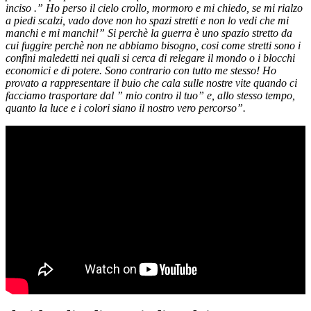
inciso .” Ho perso il cielo crollo, mormoro e mi chiedo, se mi rialzo
a piedi scalzi, vado dove non ho spazi stretti e non lo vedi che mi
manchi e mi manchi!” Si perchè la guerra è uno spazio stretto da
cui fuggire perchè non ne abbiamo bisogno, cosi come stretti sono i
confini maledetti nei quali si cerca di relegare il mondo o i blocchi
economici e di potere. Sono contrario con tutto me stesso! Ho
provato a rappresentare il buio che cala sulle nostre vite quando ci
facciamo trasportare dal ” mio contro il tuo” e, allo stesso tempo,
quanto la luce e i colori siano il nostro vero percorso”.