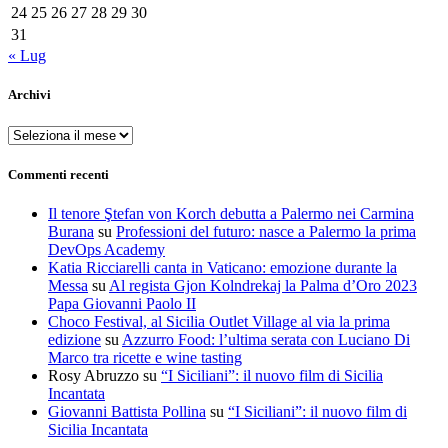
24
25
26
27
28
29
30
31
« Lug
Archivi
Archivi
Commenti recenti
Il tenore Ştefan von Korch debutta a Palermo nei Carmina
Burana
su
Professioni del futuro: nasce a Palermo la prima
DevOps Academy
Katia Ricciarelli canta in Vaticano: emozione durante la
Messa
su
Al regista Gjon Kolndrekaj la Palma d’Oro 2023
Papa Giovanni Paolo II
Choco Festival, al Sicilia Outlet Village al via la prima
edizione
su
Azzurro Food: l’ultima serata con Luciano Di
Marco tra ricette e wine tasting
Rosy Abruzzo
su
“I Siciliani”: il nuovo film di Sicilia
Incantata
Giovanni Battista Pollina
su
“I Siciliani”: il nuovo film di
Sicilia Incantata