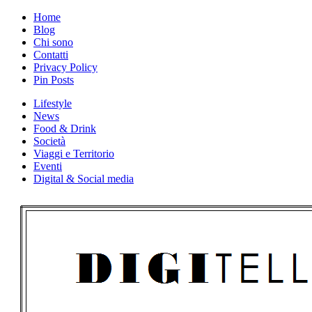
Skip
Home
to
Blog
content
Chi sono
Contatti
Privacy Policy
Pin Posts
Lifestyle
News
Food & Drink
Società
Viaggi e Territorio
Eventi
Digital & Social media