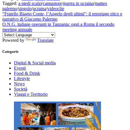
Tagged:
a piedi scalzi
/
cantautore
/
guerra in ucraina
/
matteo
palermo
/
singolo
/
ucraina
/
videoclip
Navigazione
Previous
“Fratello Biagio Conte, l’Angelo degli ultimi”: il reportage etico e
post:
narrativo di Giacomo Palermo
articoli
Next
O.N.G. italiane operanti in Tanzania: oggi a Roma il secondo
post:
meeting annuale
Powered by
Translate
Categorie
Digital & Social media
Eventi
Food & Drink
Lifestyle
News
Società
Viaggi e Territorio