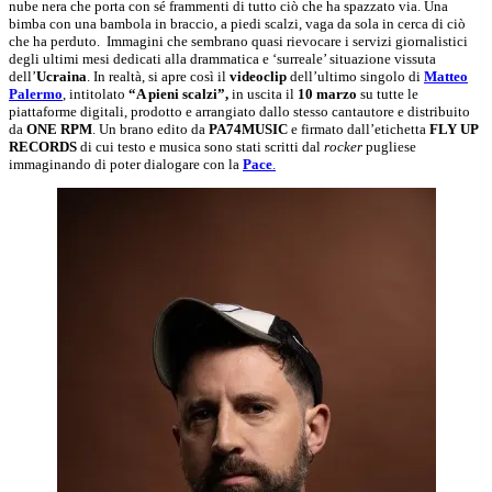
nube nera che porta con sé frammenti di tutto ciò che ha spazzato via. Una
bimba con una bambola in braccio, a piedi scalzi, vaga da sola in cerca di ciò
che ha perduto. Immagini che sembrano quasi rievocare i servizi giornalistici
degli ultimi mesi dedicati alla drammatica e ‘surreale’ situazione vissuta
dell’
Ucraina
. In realtà, si apre così il
videoclip
dell’ultimo singolo di
Matteo
Palermo
, intitolato
“A pieni scalzi”,
in uscita il
10 marzo
su tutte le
piattaforme digitali, prodotto e arrangiato dallo stesso cantautore e distribuito
da
ONE RPM
. Un brano edito da
PA74MUSIC
e firmato dall’etichetta
FLY UP
RECORDS
di cui testo e musica sono stati scritti dal
rocker
pugliese
immaginando di poter dialogare con la
Pace
.