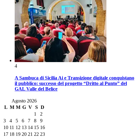
4
A Sambuca di Sicilia Ai e Transizione digitale conquistano
il pubblico: successo del progetto “Dritto al Punto” del
GAL Valle del Belìce
Agosto 2026
L
M
M
G
V
S
D
1
2
3
4
5
6
7
8
9
10
11
12
13
14
15
16
17
18
19
20
21
22
23