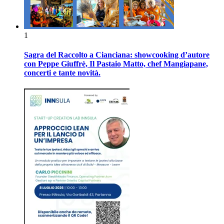
1
Sagra del Raccolto a Cianciana: showcooking d’autore
con Peppe Giuffrè, Il Pastaio Matto, chef Mangiapane,
concerti e tante novità.