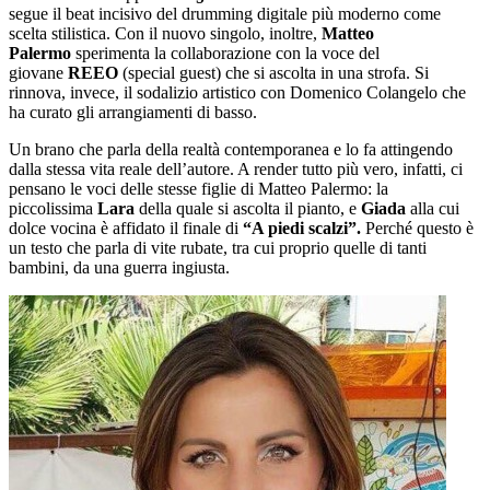
segue il beat incisivo del drumming digitale più moderno come
scelta stilistica. Con il nuovo singolo, inoltre,
Matteo
Palermo
sperimenta la collaborazione con la voce del
giovane
REEO
(special guest) che si ascolta in una strofa. Si
rinnova, invece, il sodalizio artistico con Domenico Colangelo che
ha curato gli arrangiamenti di basso.
Un brano che parla della realtà contemporanea e lo fa attingendo
dalla stessa vita reale dell’autore. A render tutto più vero, infatti, ci
pensano le voci delle stesse figlie di Matteo Palermo: la
piccolissima
Lara
della quale si ascolta il pianto, e
Giada
alla cui
dolce vocina è affidato il finale di
“A piedi scalzi”.
Perché questo è
un testo che parla di vite rubate, tra cui proprio quelle di tanti
bambini, da una guerra ingiusta.