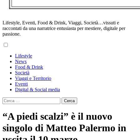
Lifestyle, Eventi, Food & Drink, Viaggi, Società…vissuti e
raccontati da una narratrice entusiasta per mestiere, digitale per
passione.
Primary
Lifestyle
Menu
News
Food & Drink
Società
Viaggi e Territorio
Eventi
Digital & Social media
Ricerca
per:
“A piedi scalzi” è il nuovo
singolo di Matteo Palermo in
uscita il 10 marzo