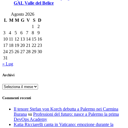
GAL Valle del Belìce
Agosto 2026
L
M
M
G
V
S
D
1
2
3
4
5
6
7
8
9
10
11
12
13
14
15
16
17
18
19
20
21
22
23
24
25
26
27
28
29
30
31
« Lug
Archivi
Archivi
Commenti recenti
Il tenore Ştefan von Korch debutta a Palermo nei Carmina
Burana
su
Professioni del futuro: nasce a Palermo la prima
DevOps Academy
Katia Ricciarelli canta in Vaticano: emozione durante la