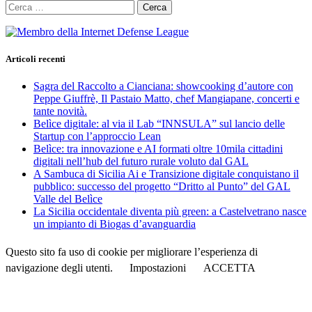
Ricerca
per:
Articoli recenti
Sagra del Raccolto a Cianciana: showcooking d’autore con
Peppe Giuffrè, Il Pastaio Matto, chef Mangiapane, concerti e
tante novità.
Belìce digitale: al via il Lab “INNSULA” sul lancio delle
Startup con l’approccio Lean
Belìce: tra innovazione e AI formati oltre 10mila cittadini
digitali nell’hub del futuro rurale voluto dal GAL
A Sambuca di Sicilia Ai e Transizione digitale conquistano il
pubblico: successo del progetto “Dritto al Punto” del GAL
Valle del Belìce
La Sicilia occidentale diventa più green: a Castelvetrano nasce
un impianto di Biogas d’avanguardia
Questo sito fa uso di cookie per migliorare l’esperienza di
navigazione degli utenti.
Impostazioni
ACCETTA