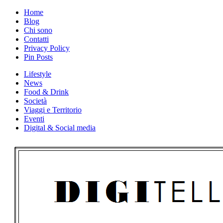
Skip
Home
to
Blog
content
Chi sono
Contatti
Privacy Policy
Pin Posts
Lifestyle
News
Food & Drink
Società
Viaggi e Territorio
Eventi
Digital & Social media