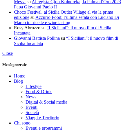
Messa
su
Al regista Gjon Kolndrekaj la Palma d’Oro 2023
Papa Giovanni Paolo II
Choco Festival, al Sicilia Outlet Village al via la prima
edizione
su
Azzurro Food: l’ultima serata con Luciano Di
Marco tra ricette e wine tasting
Rosy Abruzzo
su
“I Siciliani”: il nuovo film di Sicilia
Incantata
Giovanni Battista Pollina
su
“I Siciliani”: il nuovo film di
Sicilia Incantata
Close
Menù generale
Home
Blog
Lifestyle
Food & Drink
News
Digital & Social media
Eventi
Società
Viaggi e Territorio
Chi sono
Eventi e programmi