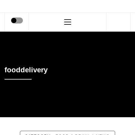
Primary
Menu
fooddelivery