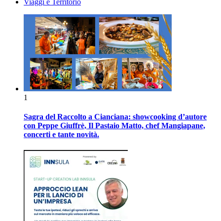
Viaggi e Territorio
1
Sagra del Raccolto a Cianciana: showcooking d’autore
con Peppe Giuffrè, Il Pastaio Matto, chef Mangiapane,
concerti e tante novità.