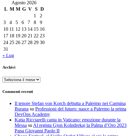
Agosto 2026
L
M
M
G
V
S
D
1
2
3
4
5
6
7
8
9
10
11
12
13
14
15
16
17
18
19
20
21
22
23
24
25
26
27
28
29
30
31
« Lug
Archivi
Archivi
Commenti recenti
Il tenore Ştefan von Korch debutta a Palermo nei Carmina
Burana
su
Professioni del futuro: nasce a Palermo la prima
DevOps Academy
Katia Ricciarelli canta in Vaticano: emozione durante la
Messa
su
Al regista Gjon Kolndrekaj la Palma d’Oro 2023
Papa Giovanni Paolo II