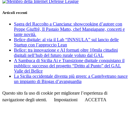
Articoli recenti
Sagra del Raccolto a Cianciana: showcooking d’autore con
Peppe Giuffrè, Il Pastaio Matto, chef Mangiapane, concerti e
tante novità.
Belìce digitale: al via il Lab “INNSULA” sul lancio delle
Startup con l’approccio Lean
Belìce: tra innovazione e AI formati oltre 10mila cittadini
digitali nell’hub del futuro rurale voluto dal GAL
A Sambuca di Sicilia Ai e Transizione digitale conquistano il
pubblico: successo del progetto “Dritto al Punto” del GAL
Valle del Belìce
La Sicilia occidentale diventa più green: a Castelvetrano nasce
un impianto di Biogas d’avanguardia
Questo sito fa uso di cookie per migliorare l’esperienza di
navigazione degli utenti.
Impostazioni
ACCETTA