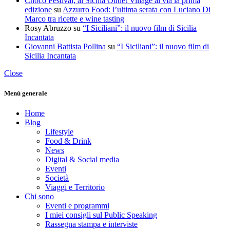
Choco Festival, al Sicilia Outlet Village al via la prima
edizione
su
Azzurro Food: l’ultima serata con Luciano Di
Marco tra ricette e wine tasting
Rosy Abruzzo
su
“I Siciliani”: il nuovo film di Sicilia
Incantata
Giovanni Battista Pollina
su
“I Siciliani”: il nuovo film di
Sicilia Incantata
Close
Menù generale
Home
Blog
Lifestyle
Food & Drink
News
Digital & Social media
Eventi
Società
Viaggi e Territorio
Chi sono
Eventi e programmi
I miei consigli sul Public Speaking
Rassegna stampa e interviste