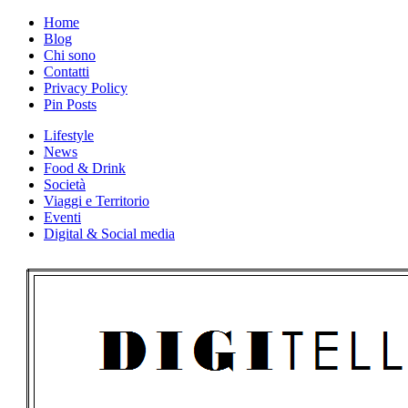
Skip
Home
to
Blog
content
Chi sono
Contatti
Privacy Policy
Pin Posts
Lifestyle
News
Food & Drink
Società
Viaggi e Territorio
Eventi
Digital & Social media