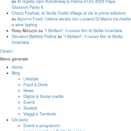
su
Al regista Gjon Kolndrekaj la Palma d’Oro 2023 Papa
Giovanni Paolo II
Choco Festival, al Sicilia Outlet Village al via la prima edizione
su
Azzurro Food: l’ultima serata con Luciano Di Marco tra ricette
e wine tasting
Rosy Abruzzo
su
“I Siciliani”: il nuovo film di Sicilia Incantata
Giovanni Battista Pollina
su
“I Siciliani”: il nuovo film di Sicilia
Incantata
Close
Menù generale
Home
Blog
Lifestyle
Food & Drink
News
Digital & Social media
Eventi
Società
Viaggi e Territorio
Chi sono
Eventi e programmi