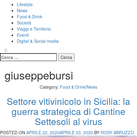
Primary
Lifestyle
Menu
News
Food & Drink
Società
Viaggi e Territorio
Eventi
Digital & Social media
Ricerca
per:
giuseppebursi
Category:
Food & Drink
/
News
Settore vitivinicolo in Sicilia: la
guerra strategica di Cantine
Settesoli al virus
POSTED ON
APRILE 22, 2020
APRILE 23, 2020
BY
ROSY ABRUZZO