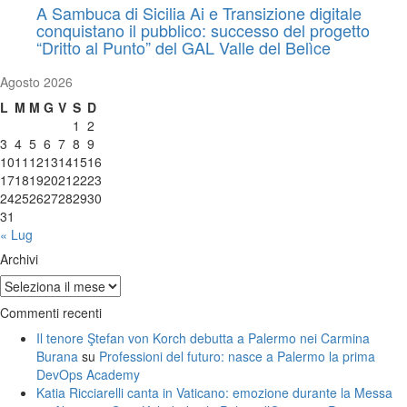
A Sambuca di Sicilia Ai e Transizione digitale
conquistano il pubblico: successo del progetto
“Dritto al Punto” del GAL Valle del Belìce
Agosto 2026
L
M
M
G
V
S
D
1
2
3
4
5
6
7
8
9
10
11
12
13
14
15
16
17
18
19
20
21
22
23
24
25
26
27
28
29
30
31
« Lug
Archivi
Archivi
Commenti recenti
Il tenore Ştefan von Korch debutta a Palermo nei Carmina
Burana
su
Professioni del futuro: nasce a Palermo la prima
DevOps Academy
Katia Ricciarelli canta in Vaticano: emozione durante la Messa