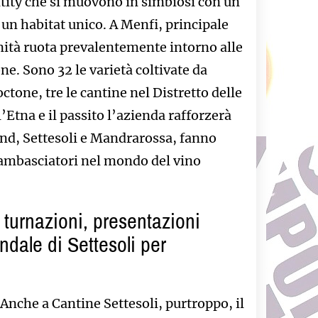
tity che si muovono in simbiosi con un
 un habitat unico. A Menfi, principale
nità ruota prevalentemente intorno alle
ne. Sono 32 le varietà coltivate da
ctone, tre le cantine nel Distretto delle
l’Etna e il passito l’azienda rafforzerà
and, Settesoli e Mandrarossa, fanno
i ambasciatori nel mondo del vino
turnazioni, presentazioni
ndale di Settesoli per
Anche a Cantine Settesoli, purtroppo, il