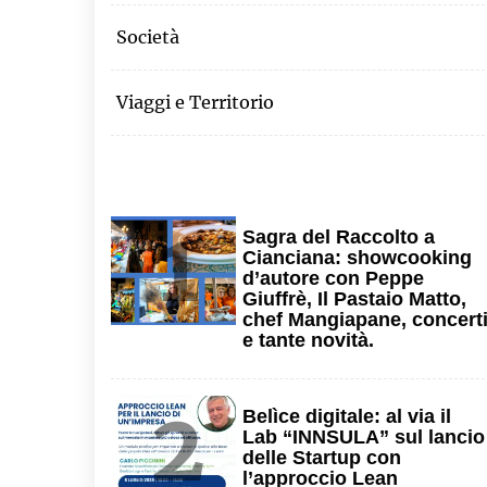
Società
Viaggi e Territorio
1
Sagra del Raccolto a
Cianciana: showcooking
d’autore con Peppe
Giuffrè, Il Pastaio Matto,
chef Mangiapane, concert
e tante novità.
2
Belìce digitale: al via il
Lab “INNSULA” sul lancio
delle Startup con
l’approccio Lean