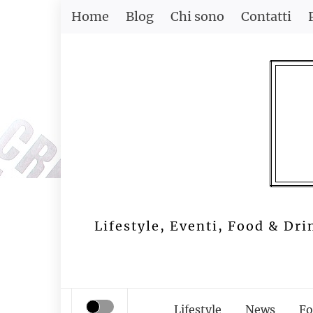
Skip
Home
Blog
Chi sono
Contatti
to
content
Lifestyle, Eventi, Food & Dri
Lifestyle
News
Fo