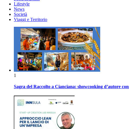
Lifestyle
News
Società
Viaggi e Territorio
1
Sagra del Raccolto a Cianciana: showcooking d’autore con P