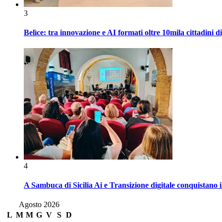
3
Belìce: tra innovazione e AI formati oltre 10mila cittadini d
4
A Sambuca di Sicilia Ai e Transizione digitale conquistano i
Agosto 2026
L
M
M
G
V
S
D