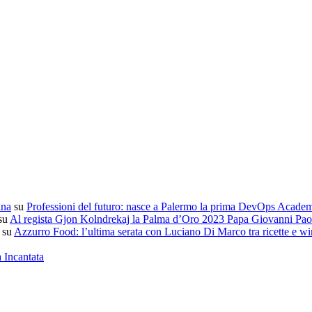
ana
su
Professioni del futuro: nasce a Palermo la prima DevOps Acade
su
Al regista Gjon Kolndrekaj la Palma d’Oro 2023 Papa Giovanni Paol
su
Azzurro Food: l’ultima serata con Luciano Di Marco tra ricette e wi
a Incantata