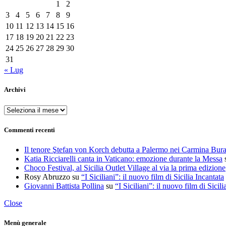
1
2
3
4
5
6
7
8
9
10
11
12
13
14
15
16
17
18
19
20
21
22
23
24
25
26
27
28
29
30
31
« Lug
Archivi
Archivi
Commenti recenti
Il tenore Ştefan von Korch debutta a Palermo nei Carmina Bur
Katia Ricciarelli canta in Vaticano: emozione durante la Messa
Choco Festival, al Sicilia Outlet Village al via la prima edizione
Rosy Abruzzo
su
“I Siciliani”: il nuovo film di Sicilia Incantata
Giovanni Battista Pollina
su
“I Siciliani”: il nuovo film di Sicili
Close
Menù generale