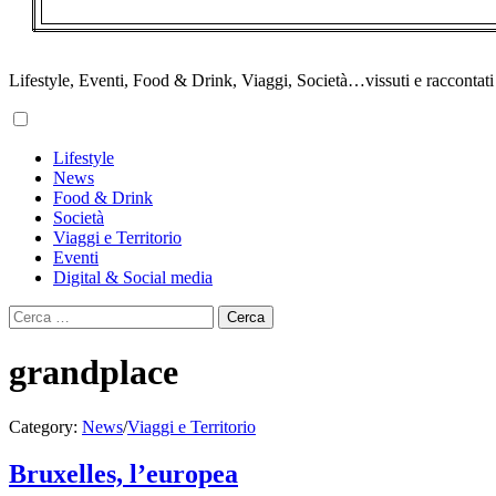
Lifestyle, Eventi, Food & Drink, Viaggi, Società…vissuti e raccontati d
Primary
Lifestyle
Menu
News
Food & Drink
Società
Viaggi e Territorio
Eventi
Digital & Social media
Ricerca
per:
grandplace
Category:
News
/
Viaggi e Territorio
Bruxelles, l’europea