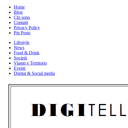
Skip
Home
to
Blog
content
Chi sono
Contatti
Privacy Policy
Pin Posts
Lifestyle
News
Food & Drink
Società
Viaggi e Territorio
Eventi
Digital & Social media