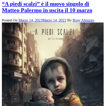
“A piedi scalzi” è il nuovo singolo di
Matteo Palermo in uscita il 10 marzo
Posted On
Marzo 14, 2023
Marzo 14, 2023
By
Rosy Abruzzo