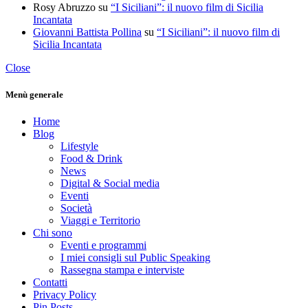
Rosy Abruzzo
su
“I Siciliani”: il nuovo film di Sicilia
Incantata
Giovanni Battista Pollina
su
“I Siciliani”: il nuovo film di
Sicilia Incantata
Close
Menù generale
Home
Blog
Lifestyle
Food & Drink
News
Digital & Social media
Eventi
Società
Viaggi e Territorio
Chi sono
Eventi e programmi
I miei consigli sul Public Speaking
Rassegna stampa e interviste
Contatti
Privacy Policy
Pin Posts