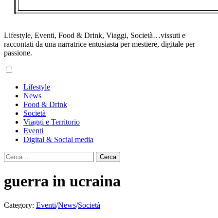
Lifestyle, Eventi, Food & Drink, Viaggi, Società…vissuti e
raccontati da una narratrice entusiasta per mestiere, digitale per
passione.
Primary
Lifestyle
Menu
News
Food & Drink
Società
Viaggi e Territorio
Eventi
Digital & Social media
Ricerca
per:
guerra in ucraina
Category:
Eventi
/
News
/
Società