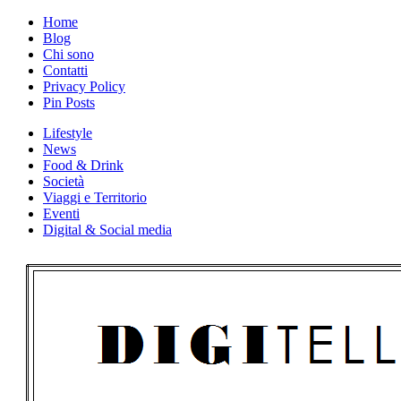
Skip
Home
to
Blog
content
Chi sono
Contatti
Privacy Policy
Pin Posts
Lifestyle
News
Food & Drink
Società
Viaggi e Territorio
Eventi
Digital & Social media