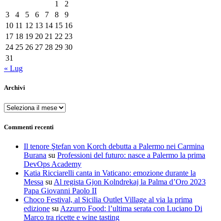
1
2
3
4
5
6
7
8
9
10
11
12
13
14
15
16
17
18
19
20
21
22
23
24
25
26
27
28
29
30
31
« Lug
Archivi
Archivi
Commenti recenti
Il tenore Ştefan von Korch debutta a Palermo nei Carmina
Burana
su
Professioni del futuro: nasce a Palermo la prima
DevOps Academy
Katia Ricciarelli canta in Vaticano: emozione durante la
Messa
su
Al regista Gjon Kolndrekaj la Palma d’Oro 2023
Papa Giovanni Paolo II
Choco Festival, al Sicilia Outlet Village al via la prima
edizione
su
Azzurro Food: l’ultima serata con Luciano Di
Marco tra ricette e wine tasting