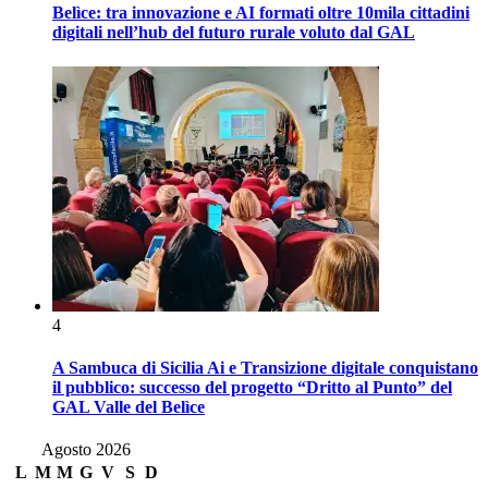
Belìce: tra innovazione e AI formati oltre 10mila cittadini
digitali nell’hub del futuro rurale voluto dal GAL
4
A Sambuca di Sicilia Ai e Transizione digitale conquistano
il pubblico: successo del progetto “Dritto al Punto” del
GAL Valle del Belìce
Agosto 2026
L
M
M
G
V
S
D