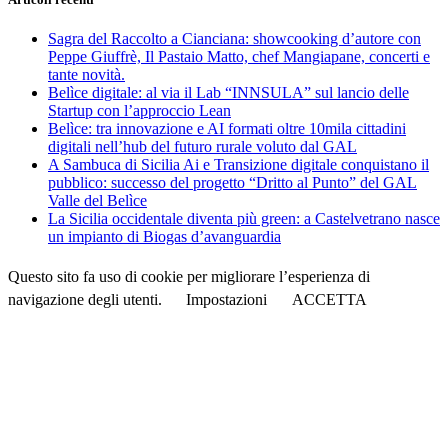
Sagra del Raccolto a Cianciana: showcooking d’autore con
Peppe Giuffrè, Il Pastaio Matto, chef Mangiapane, concerti e
tante novità.
Belìce digitale: al via il Lab “INNSULA” sul lancio delle
Startup con l’approccio Lean
Belìce: tra innovazione e AI formati oltre 10mila cittadini
digitali nell’hub del futuro rurale voluto dal GAL
A Sambuca di Sicilia Ai e Transizione digitale conquistano il
pubblico: successo del progetto “Dritto al Punto” del GAL
Valle del Belìce
La Sicilia occidentale diventa più green: a Castelvetrano nasce
un impianto di Biogas d’avanguardia
Questo sito fa uso di cookie per migliorare l’esperienza di
navigazione degli utenti.
Impostazioni
ACCETTA