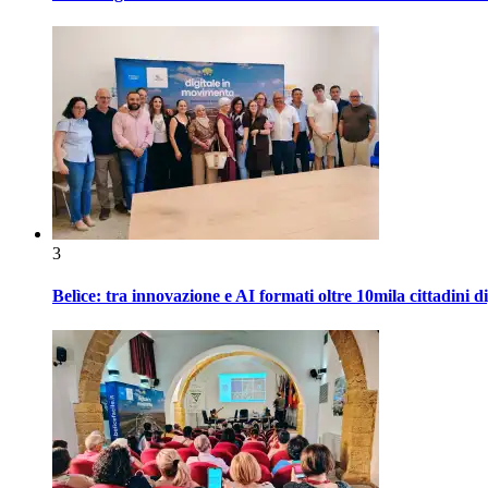
3
Belìce: tra innovazione e AI formati oltre 10mila cittadini d