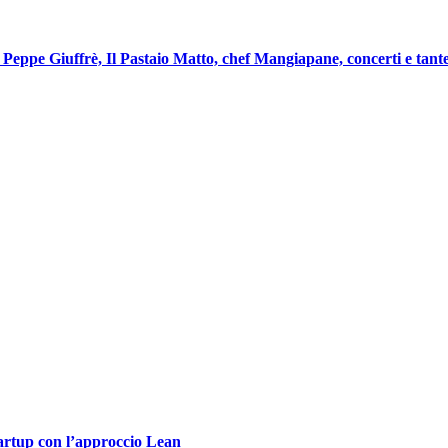
eppe Giuffrè, Il Pastaio Matto, chef Mangiapane, concerti e tante
tartup con l’approccio Lean