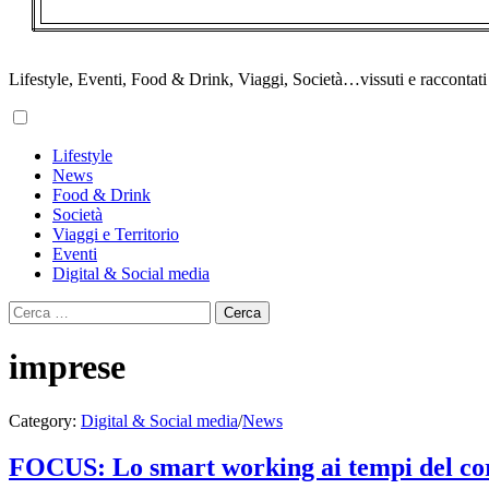
Lifestyle, Eventi, Food & Drink, Viaggi, Società…vissuti e raccontati d
Primary
Lifestyle
Menu
News
Food & Drink
Società
Viaggi e Territorio
Eventi
Digital & Social media
Ricerca
per:
imprese
Category:
Digital & Social media
/
News
FOCUS: Lo smart working ai tempi del co