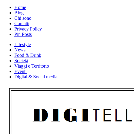
Skip
Home
to
Blog
content
Chi sono
Contatti
Privacy Policy
Pin Posts
Lifestyle
News
Food & Drink
Società
Viaggi e Territorio
Eventi
Digital & Social media