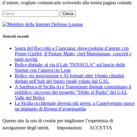
d’autore, vogliate comunicarlo scrivendo alla nostra pagina contatti.
Ricerca
per:
Articoli recenti
Sagra del Raccolto a Cianciana: showcooking d’autore con
Peppe Giuffrè, Il Pastaio Matto, chef Mangiapane, concerti e
tante novità.
Belìce digitale: al via il Lab “INNSULA” sul lancio delle
Startup con l’approccio Lean
Belìce: tra innovazione e AI formati oltre 10mila cittadini
digitali nell’hub del futuro rurale voluto dal GAL
A Sambuca di Sicilia Ai e Transizione digitale conquistano il
pubblico: successo del progetto “Dritto al Punto” del GAL
Valle del Belìce
La Sicilia occidentale diventa più green: a Castelvetrano nasce
un impianto di Biogas d’avanguardia
Questo sito fa uso di cookie per migliorare l’esperienza di
navigazione degli utenti.
Impostazioni
ACCETTA