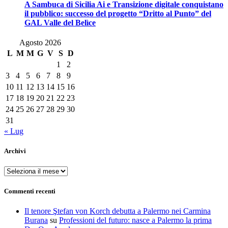
A Sambuca di Sicilia Ai e Transizione digitale conquistano
il pubblico: successo del progetto “Dritto al Punto” del
GAL Valle del Belìce
Agosto 2026
L
M
M
G
V
S
D
1
2
3
4
5
6
7
8
9
10
11
12
13
14
15
16
17
18
19
20
21
22
23
24
25
26
27
28
29
30
31
« Lug
Archivi
Archivi
Commenti recenti
Il tenore Ştefan von Korch debutta a Palermo nei Carmina
Burana
su
Professioni del futuro: nasce a Palermo la prima