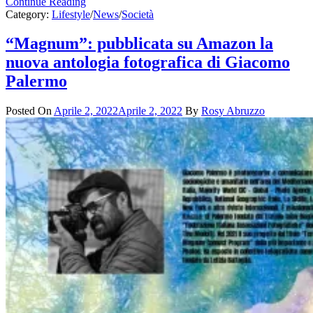
Continue Reading
Category:
Lifestyle
/
News
/
Società
“Magnum”: pubblicata su Amazon la
nuova antologia fotografica di Giacomo
Palermo
Posted On
Aprile 2, 2022
Aprile 2, 2022
By
Rosy Abruzzo