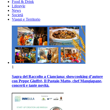
Food & Drink
Lifestyle
News
Società
Viaggi e Territorio
1
Sagra del Raccolto a Cianciana: showcooking d’autore
con Peppe Giuffrè, Il Pastaio Matto, chef Mangiapane,
concerti e tante novità.