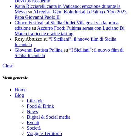
DevOps Academy
Katia Ricciarelli canta in Vaticano: emozione durante la
Messa
su
Al regista Gjon Kolndrekaj la Palma d’Oro 2023
Papa Giovanni Paolo II
Choco Festival, al Sicilia Outlet Village al via la prima
edizione
su
Azzurro Food: l’ultima serata con Luciano Di
Marco tra ricette e wine tasting
Rosy Abruzzo
su
“I Siciliani”: il nuovo film di Sicilia
Incantata
Giovanni Battista Pollina
su
“I Siciliani”: il nuovo film di
Sicilia Incantata
Close
Menù generale
Home
Blog
Lifestyle
Food & Drink
News
Digital & Social media
Eventi
Società
Viaggi e Territorio