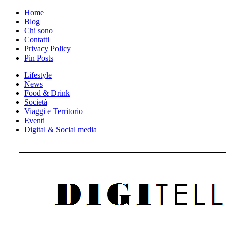
Skip
Home
to
Blog
content
Chi sono
Contatti
Privacy Policy
Pin Posts
Lifestyle
News
Food & Drink
Società
Viaggi e Territorio
Eventi
Digital & Social media