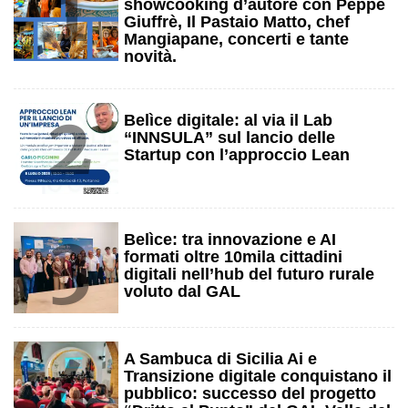
1
showcooking d’autore con Peppe
Giuffrè, Il Pastaio Matto, chef
Mangiapane, concerti e tante
novità.
2
Belìce digitale: al via il Lab
“INNSULA” sul lancio delle
Startup con l’approccio Lean
3
Belìce: tra innovazione e AI
formati oltre 10mila cittadini
digitali nell’hub del futuro rurale
voluto dal GAL
4
A Sambuca di Sicilia Ai e
Transizione digitale conquistano il
pubblico: successo del progetto