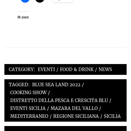
Mi piace:
CATEGORY:
EVENTI
/
FOOD & DRINK
/
NEWS
TAGGED:
BLUE SEA LAND 2022
/
COOKING SHOW
/
DISTRETTO DELLA PESCA E CRESCITA BLU
/
EVENTI SICILIA
/
MAZARA DEL VALLO
/
MEDITERRANEO
/
REGIONE SICILIANA
/
SICILIA
Navigazione