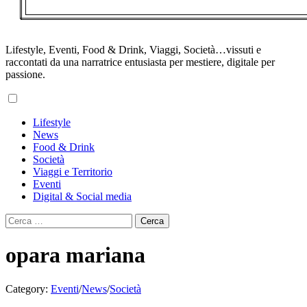
Lifestyle, Eventi, Food & Drink, Viaggi, Società…vissuti e
raccontati da una narratrice entusiasta per mestiere, digitale per
passione.
Primary
Lifestyle
Menu
News
Food & Drink
Società
Viaggi e Territorio
Eventi
Digital & Social media
Ricerca
per:
opara mariana
Category:
Eventi
/
News
/
Società