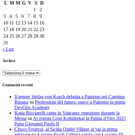
L
M
M
G
V
S
D
1
2
3
4
5
6
7
8
9
10
11
12
13
14
15
16
17
18
19
20
21
22
23
24
25
26
27
28
29
30
31
« Lug
Archivi
Archivi
Commenti recenti
Il tenore Ştefan von Korch debutta a Palermo nei Carmina
Burana
su
Professioni del futuro: nasce a Palermo la prima
DevOps Academy
Katia Ricciarelli canta in Vaticano: emozione durante la
Messa
su
Al regista Gjon Kolndrekaj la Palma d’Oro 2023
Papa Giovanni Paolo II
Choco Festival, al Sicilia Outlet Village al via la prima
edizione
su
Azzurro Food: l’ultima serata con Luciano Di