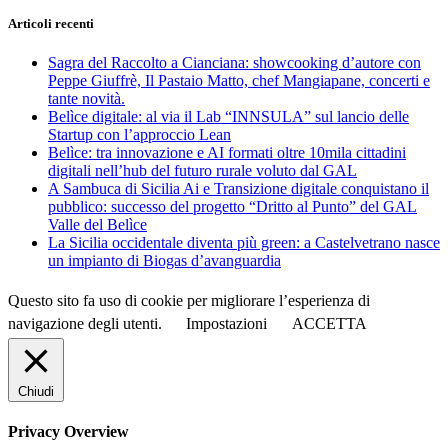
Articoli recenti
Sagra del Raccolto a Cianciana: showcooking d’autore con
Peppe Giuffrè, Il Pastaio Matto, chef Mangiapane, concerti e
tante novità.
Belìce digitale: al via il Lab “INNSULA” sul lancio delle
Startup con l’approccio Lean
Belìce: tra innovazione e AI formati oltre 10mila cittadini
digitali nell’hub del futuro rurale voluto dal GAL
A Sambuca di Sicilia Ai e Transizione digitale conquistano il
pubblico: successo del progetto “Dritto al Punto” del GAL
Valle del Belìce
La Sicilia occidentale diventa più green: a Castelvetrano nasce
un impianto di Biogas d’avanguardia
Questo sito fa uso di cookie per migliorare l’esperienza di
navigazione degli utenti.
Impostazioni
ACCETTA
Chiudi
Privacy Overview