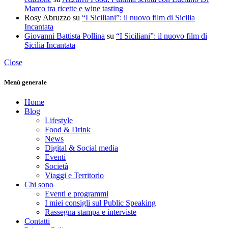
Marco tra ricette e wine tasting
Rosy Abruzzo
su
“I Siciliani”: il nuovo film di Sicilia
Incantata
Giovanni Battista Pollina
su
“I Siciliani”: il nuovo film di
Sicilia Incantata
Close
Menù generale
Home
Blog
Lifestyle
Food & Drink
News
Digital & Social media
Eventi
Società
Viaggi e Territorio
Chi sono
Eventi e programmi
I miei consigli sul Public Speaking
Rassegna stampa e interviste
Contatti