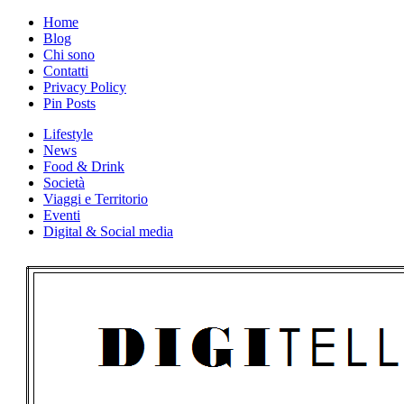
Skip
Home
to
Blog
content
Chi sono
Contatti
Privacy Policy
Pin Posts
Lifestyle
News
Food & Drink
Società
Viaggi e Territorio
Eventi
Digital & Social media