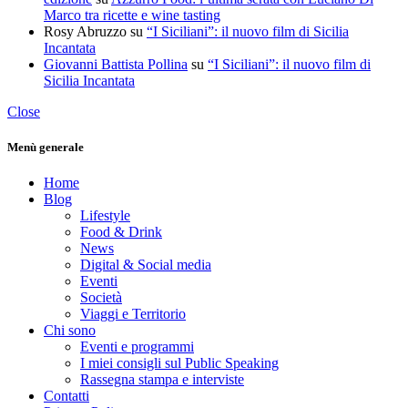
Marco tra ricette e wine tasting
Rosy Abruzzo
su
“I Siciliani”: il nuovo film di Sicilia
Incantata
Giovanni Battista Pollina
su
“I Siciliani”: il nuovo film di
Sicilia Incantata
Close
Menù generale
Home
Blog
Lifestyle
Food & Drink
News
Digital & Social media
Eventi
Società
Viaggi e Territorio
Chi sono
Eventi e programmi
I miei consigli sul Public Speaking
Rassegna stampa e interviste
Contatti