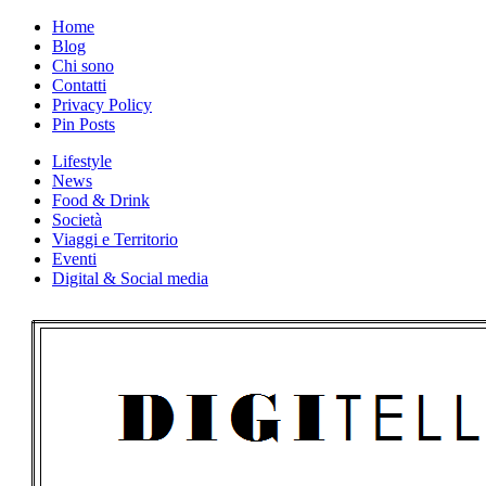
Skip
Home
to
Blog
content
Chi sono
Contatti
Privacy Policy
Pin Posts
Lifestyle
News
Food & Drink
Società
Viaggi e Territorio
Eventi
Digital & Social media