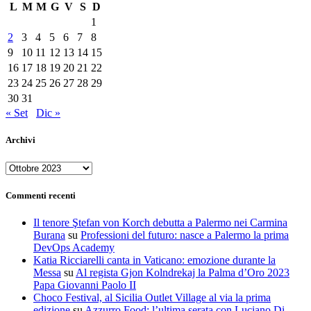
L
M
M
G
V
S
D
1
2
3
4
5
6
7
8
9
10
11
12
13
14
15
16
17
18
19
20
21
22
23
24
25
26
27
28
29
30
31
« Set
Dic »
Archivi
Archivi
Commenti recenti
Il tenore Ştefan von Korch debutta a Palermo nei Carmina
Burana
su
Professioni del futuro: nasce a Palermo la prima
DevOps Academy
Katia Ricciarelli canta in Vaticano: emozione durante la
Messa
su
Al regista Gjon Kolndrekaj la Palma d’Oro 2023
Papa Giovanni Paolo II
Choco Festival, al Sicilia Outlet Village al via la prima
edizione
su
Azzurro Food: l’ultima serata con Luciano Di