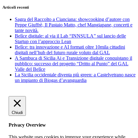
Articoli recenti
Sagra del Raccolto a Cianciana: showcooking d’autore con
Peppe Giuffrè, Il Pastaio Matto, chef Mangiapane, concerti e
tante novità.
Belìce digitale: al via il Lab “INNSULA” sul lancio delle
Startup con l’approccio Lean
Belìce: tra innovazione e AI formati oltre 10mila cittadini
digitali nell’hub del futuro rurale voluto dal GAL
A Sambuca di Sicilia Ai e Transizione digitale conquistano il
pubblico: successo del progetto “Dritto al Punto” del GAL
Valle del Belìce
La Sicilia occidentale diventa più green: a Castelvetrano nasce
un impianto di Biogas d’avanguardia
Chiudi
Privacy Overview
This website uses cookies to improve your experience while