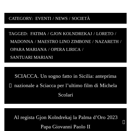
CATEGORY:
EVENTI
/
NEWS
/
SOCIETÀ
TAGGED:
FATIMA
/
GJON KOLNDREKAJ
/
LORETO
/
MADONNA
/
MAESTRO LINO ZIMBONE
/
NAZARETH
/
OPARA MARIANA
/
OPERA LIRICA
/
SANTUARI MARIANI
Navigazione
Previous
SCIACCA. Un sogno fatto in Sicilia: anteprima
articoli
post:
nazionale a Sciacca per l’ultimo film di Michela
Scolari
Next
Al regista Gjon Kolndrekaj la Palma d’Oro 2023
post:
Papa Giovanni Paolo II