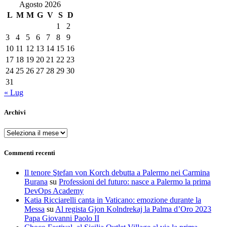
Agosto 2026
L
M
M
G
V
S
D
1
2
3
4
5
6
7
8
9
10
11
12
13
14
15
16
17
18
19
20
21
22
23
24
25
26
27
28
29
30
31
« Lug
Archivi
Archivi
Commenti recenti
Il tenore Ştefan von Korch debutta a Palermo nei Carmina
Burana
su
Professioni del futuro: nasce a Palermo la prima
DevOps Academy
Katia Ricciarelli canta in Vaticano: emozione durante la
Messa
su
Al regista Gjon Kolndrekaj la Palma d’Oro 2023
Papa Giovanni Paolo II