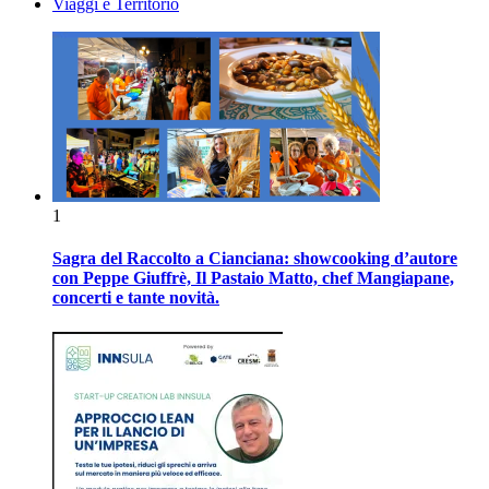
Viaggi e Territorio
1
Sagra del Raccolto a Cianciana: showcooking d’autore
con Peppe Giuffrè, Il Pastaio Matto, chef Mangiapane,
concerti e tante novità.