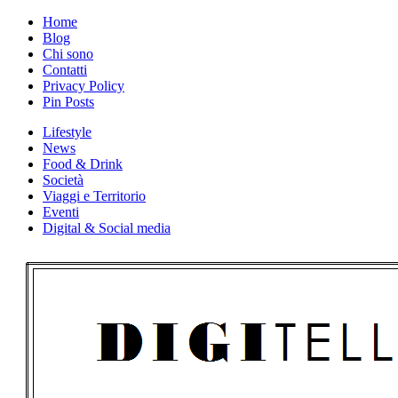
Skip
Home
to
Blog
content
Chi sono
Contatti
Privacy Policy
Pin Posts
Lifestyle
News
Food & Drink
Società
Viaggi e Territorio
Eventi
Digital & Social media