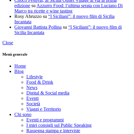
Choco Festival, al Sicilia Outlet Village al via la prima
edizione
su
Azzurro Food: l’ultima serata con Luciano Di
Marco tra ricette e wine tasting
Rosy Abruzzo
su
“I Siciliani”: il nuovo film di Sicilia
Incantata
Giovanni Battista Pollina
su
“I Siciliani”: il nuovo film di
Sicilia Incantata
Close
Menù generale
Home
Blog
Lifestyle
Food & Drink
News
Digital & Social media
Eventi
Società
Viaggi e Territorio
Chi sono
Eventi e programmi
I miei consigli sul Public Speaking
Rassegna stampa e interviste