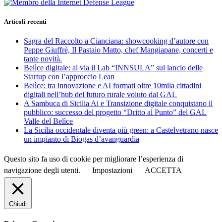
Articoli recenti
Sagra del Raccolto a Cianciana: showcooking d’autore con
Peppe Giuffrè, Il Pastaio Matto, chef Mangiapane, concerti e
tante novità.
Belìce digitale: al via il Lab “INNSULA” sul lancio delle
Startup con l’approccio Lean
Belìce: tra innovazione e AI formati oltre 10mila cittadini
digitali nell’hub del futuro rurale voluto dal GAL
A Sambuca di Sicilia Ai e Transizione digitale conquistano il
pubblico: successo del progetto “Dritto al Punto” del GAL
Valle del Belìce
La Sicilia occidentale diventa più green: a Castelvetrano nasce
un impianto di Biogas d’avanguardia
Questo sito fa uso di cookie per migliorare l’esperienza di
navigazione degli utenti.
Impostazioni
ACCETTA
Chiudi