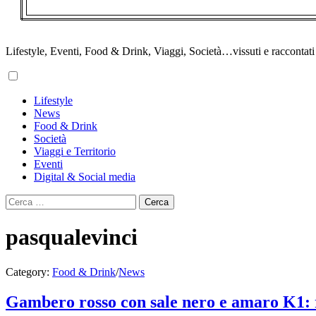
Lifestyle, Eventi, Food & Drink, Viaggi, Società…vissuti e raccontati d
Primary
Lifestyle
Menu
News
Food & Drink
Società
Viaggi e Territorio
Eventi
Digital & Social media
Ricerca
per:
pasqualevinci
Category:
Food & Drink
/
News
Gambero rosso con sale nero e amaro K1: r