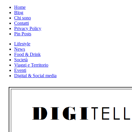
Skip
Home
to
Blog
content
Chi sono
Contatti
Privacy Policy
Pin Posts
Lifestyle
News
Food & Drink
Società
Viaggi e Territorio
Eventi
Digital & Social media