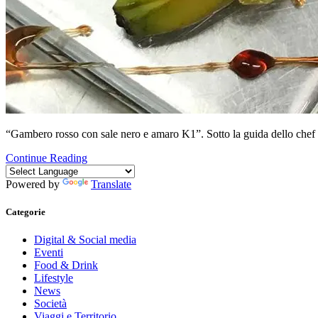
“Gambero rosso con sale nero e amaro K1”. Sotto la guida dello chef 
Continue Reading
Powered by
Translate
Categorie
Digital & Social media
Eventi
Food & Drink
Lifestyle
News
Società
Viaggi e Territorio