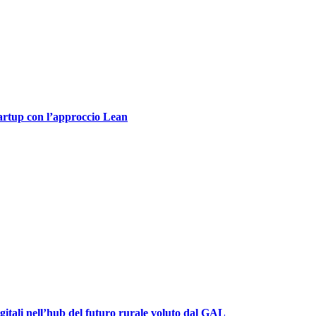
tartup con l’approccio Lean
igitali nell’hub del futuro rurale voluto dal GAL