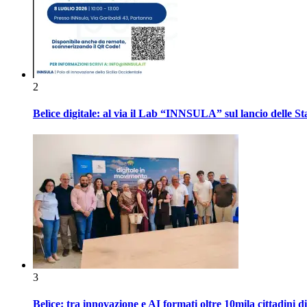
2
Belìce digitale: al via il Lab “INNSULA” sul lancio delle S
3
Belìce: tra innovazione e AI formati oltre 10mila cittadini d