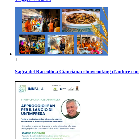
1
Sagra del Raccolto a Cianciana: showcooking d’autore con P