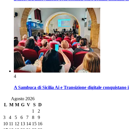
4
A Sambuca di Sicilia Ai e Transizione digitale conquistano i
Agosto 2026
L
M
M
G
V
S
D
1
2
3
4
5
6
7
8
9
10
11
12
13
14
15
16