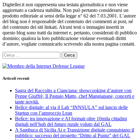
Digiteller.it non rappresenta una testata giornalistica e non viene
aggiornato a cadenza stabilita. Non può pertanto considerarsi un
prodotto editoriale ai sensi della legge n° 62 del 7.03.2001. L’autore
del blog non è responsabile del contenuto dei commenti ai post, né
del contenuto dei siti linkati. Alcuni testi o immagini inseriti in
questo blog sono tratti da internet e, pertanto, considerati di pubblico
dominio; qualora la loro pubblicazione violasse eventuali diritti
d’autore, vogliate comunicarlo scrivendo alla nostra pagina contatti.
Ricerca
per:
Articoli recenti
Sagra del Raccolto a Cianciana: showcooking d’autore con
Peppe Giuffrè, Il Pastaio Matto, chef Mangiapane, concerti e
tante novità.
Belìce digitale: al via il Lab “INNSULA” sul lancio delle
Startup con l’approccio Lean
Belìce: tra innovazione e AI formati oltre 10mila cittadini
digitali nell’hub del futuro rurale voluto dal GAL
A Sambuca di Sicilia Ai e Transizione digitale conquistano il
pubblico: successo del progetto “Dritto al Punto” del GAL