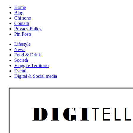
Skip
Home
to
Blog
content
Chi sono
Contatti
Privacy Policy
Pin Posts
Lifestyle
News
Food & Drink
Società
Viaggi e Territorio
Eventi
Digital & Social media