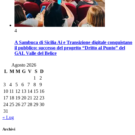
4
A Sambuca di Sicilia Ai e Transizione digitale conquistano
il pubblico: successo del progetto “Dritto al Punto” del
GAL Valle del Belìce
Agosto 2026
L
M
M
G
V
S
D
1
2
3
4
5
6
7
8
9
10
11
12
13
14
15
16
17
18
19
20
21
22
23
24
25
26
27
28
29
30
31
« Lug
Archivi