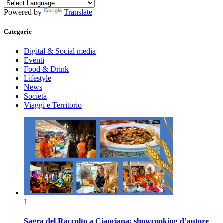
Powered by
Translate
Categorie
Digital & Social media
Eventi
Food & Drink
Lifestyle
News
Società
Viaggi e Territorio
1
Sagra del Raccolto a Cianciana: showcooking d’autore