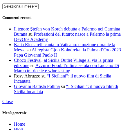
Archivi
Commenti recenti
Il tenore Ştefan von Korch debutta a Palermo nei Carmina
Burana
su
Professioni del futuro: nasce a Palermo la prima
DevOps Academy
Katia Ricciarelli canta in Vaticano: emozione durante la
Messa
su
Al regista Gjon Kolndrekaj la Palma d’Oro 2023
Papa Giovanni Paolo II
Choco Festival, al Sicilia Outlet Village al via la prima
edizione
su
Azzurro Food: l’ultima serata con Luciano Di
Marco tra ricette e wine tasting
Rosy Abruzzo
su
“I Siciliani”: il nuovo film di Sicilia
Incantata
Giovanni Battista Pollina
su
“I Siciliani”: il nuovo film di
Sicilia Incantata
Close
Menù generale
Home
Blog