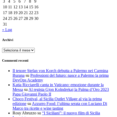
3
4
5
6
7
8
9
10
11
12
13
14
15
16
17
18
19
20
21
22
23
24
25
26
27
28
29
30
31
« Lug
Archivi
Archivi
Commenti recenti
Il tenore Ştefan von Korch debutta a Palermo nei Carmina
Burana
su
Professioni del futuro: nasce a Palermo la prima
DevOps Academy
Katia Ricciarelli canta in Vaticano: emozione durante la
Messa
su
Al regista Gjon Kolndrekaj la Palma d’Oro 2023
Papa Giovanni Paolo II
Choco Festival, al Sicilia Outlet Village al via la prima
edizione
su
Azzurro Food: l’ultima serata con Luciano Di
Marco tra ricette e wine tasting
Rosy Abruzzo
su
“I Siciliani”: il nuovo film di Sicilia