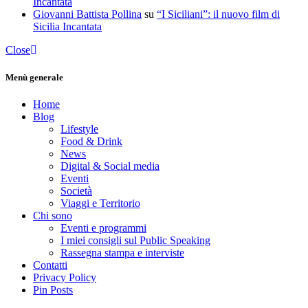
Incantata
Giovanni Battista Pollina
su
“I Siciliani”: il nuovo film di
Sicilia Incantata
Close
Menù generale
Home
Blog
Lifestyle
Food & Drink
News
Digital & Social media
Eventi
Società
Viaggi e Territorio
Chi sono
Eventi e programmi
I miei consigli sul Public Speaking
Rassegna stampa e interviste
Contatti
Privacy Policy
Pin Posts