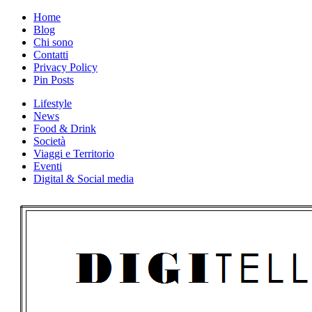
Skip
Home
to
Blog
content
Chi sono
Contatti
Privacy Policy
Pin Posts
Lifestyle
News
Food & Drink
Società
Viaggi e Territorio
Eventi
Digital & Social media