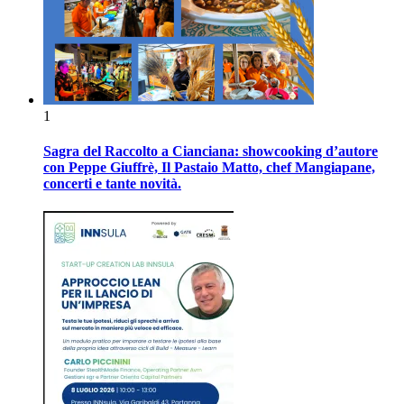
1
Sagra del Raccolto a Cianciana: showcooking d’autore
con Peppe Giuffrè, Il Pastaio Matto, chef Mangiapane,
concerti e tante novità.