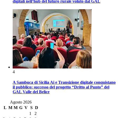
digitali nell’hub del futuro rurale voluto dal GAL
4
A Sambuca di Sicilia Ai e Transizione digitale conquistano
il pubblico: successo del progetto “Dritto al Punto” del
GAL Valle del Belìce
Agosto 2026
L
M
M
G
V
S
D
1
2