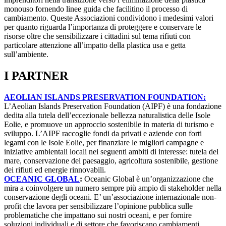
monouso fornendo linee guida che facilitino il processo di
cambiamento. Queste Associazioni condividono i medesimi valori
per quanto riguarda l’importanza di proteggere e conservare le
risorse oltre che sensibilizzare i cittadini sul tema rifiuti con
particolare attenzione all’impatto della plastica usa e getta
sull’ambiente.
I PARTNER
AEOLIAN ISLANDS PRESERVATION FOUNDATION:
L’Aeolian Islands Preservation Foundation (AIPF) è una fondazione
dedita alla tutela dell’eccezionale bellezza naturalistica delle Isole
Eolie, e promuove un approccio sostenibile in materia di turismo e
sviluppo. L’AIPF raccoglie fondi da privati e aziende con forti
legami con le Isole Eolie, per finanziare le migliori campagne e
iniziative ambientali locali nei seguenti ambiti di interesse: tutela del
mare, conservazione del paesaggio, agricoltura sostenibile, gestione
dei rifiuti ed energie rinnovabili.
OCEANIC GLOBAL
:
Oceanic Global è un’organizzazione che
mira a coinvolgere un numero sempre più ampio di stakeholder nella
conservazione degli oceani. E’ un’associazione internazionale non-
profit che lavora per sensibilizzare l’opinione pubblica sulle
problematiche che impattano sui nostri oceani, e per fornire
soluzioni individuali e di settore che favoriscano cambiamenti