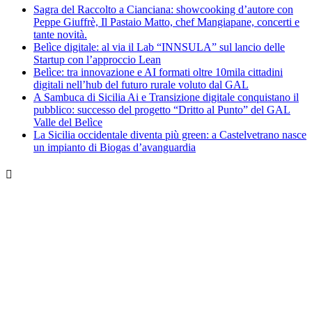
Sagra del Raccolto a Cianciana: showcooking d’autore con
Peppe Giuffrè, Il Pastaio Matto, chef Mangiapane, concerti e
tante novità.
Belìce digitale: al via il Lab “INNSULA” sul lancio delle
Startup con l’approccio Lean
Belìce: tra innovazione e AI formati oltre 10mila cittadini
digitali nell’hub del futuro rurale voluto dal GAL
A Sambuca di Sicilia Ai e Transizione digitale conquistano il
pubblico: successo del progetto “Dritto al Punto” del GAL
Valle del Belìce
La Sicilia occidentale diventa più green: a Castelvetrano nasce
un impianto di Biogas d’avanguardia