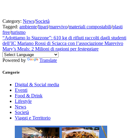
Category:
News
/
Società
Tagged:
ambiente
/
lipari
/
marevivo
/
materiali compostabili
/
plasti
free
/
turismo
Navigazione
Previous
“Adottiamo lo Stazzone”: 610 kg di rifiuti raccolti dagli studenti
post:
dell’IC Mariano Rossi di Sciacca con l’associazione Marevivo
articoli
Next
Mary’s Meals: 2 Milioni di ragioni per festeggiare
post:
Powered by
Translate
Categorie
Digital & Social media
Eventi
Food & Drink
Lifestyle
News
Società
Viaggi e Territorio