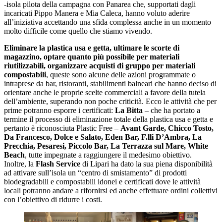
-isola pilota della campagna con Panarea che, supportati dagli
incaricati Pippo Manera e Mia Caleca, hanno voluto aderire
all’iniziativa accettando una sfida complessa anche in un momento
molto difficile come quello che stiamo vivendo.
Eliminare la plastica usa e getta, ultimare le scorte di
magazzino, optare quanto più possibile per materiali
riutilizzabili, organizzare acquisti di gruppo per materiali
compostabili
, queste sono alcune delle azioni programmate o
intraprese da bar, ristoranti, stabilimenti balneari che hanno deciso di
orientare anche le proprie scelte commerciali a favore della tutela
dell’ambiente, superando non poche criticità. Ecco le attività che per
prime potranno esporre i certificati:
La Bitta
– che ha portato a
termine il processo di eliminazione totale della plastica usa e getta e
pertanto è riconosciuta Plastic Free –
Avant Garde, Chicco Tosto,
Da Francesco, Dolce e Salato, Eden Bar, F.lli D’Ambra, La
Precchia, Pesaresi, Piccolo Bar, La Terrazza sul Mare, White
Beach
, tutte impegnate a raggiungere il medesimo obiettivo.
Inoltre, la
Flash Service
di Lipari ha dato la sua piena disponibilità
ad attivare sull’isola un “centro di smistamento” di prodotti
biodegradabili e compostabili idonei e certificati dove le attività
locali potranno andare a rifornirsi ed anche effettuare ordini collettivi
con l’obiettivo di ridurre i costi.