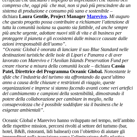
compreso che, oggi più che mai, non si può più prescindere da un
sistema di produzione e consumo più sano e sostenibile
–
dichiara
Laura Gentile, Project Manager
Marevivo
.
Mi auguro
che questo progetto possa contribuire a richiamare l’attenzione di
tutta la comunità isolana su quanto sia fattibile, ed anche sempre
più anche urgente, adottare nuovi stili di vita e di business per
proteggere il pianeta e gli ecosistemi dalle minacce causate dalle
azioni irresponsabili dell’uomo”
.
“Oceanic Global è onorata di lanciare il suo Blue Standard nelle
destinazioni turistiche delle isole di Lipari e Panarea e di aver
lavorato con Marevivo e l’Aeolian Islands Preservation Fund per
creare risorse a misura della comunità locale
– dichiara
Cassia
Patel, Direttrice del Programma Oceanic Global.
Nonostante le
sfide che l’industria del turismo sta affrontando da quest’ultimo
anno a causa delle chiusure e restrizioni di viaggio, queste
organizzazioni e imprese si stanno facendo avanti come veri artefici
del cambiamento e campioni della sostenibilità, dimostrando il
potere della collaborazione per cambiare in meglio, nella
consapevolezza che è possibile soddisfare sia il business che le
esigenze ambientali”.
Oceanic Global e Marevivo hanno sviluppato nel tempo, nell’ambito
delle rispettive mission, percorsi rivolti al settore del turismo (bar,
hotel, B&B, ristoranti, lidi balneari) con l’obiettivo di aiutare gli
imprenditori nella transizione verso l’eliminazione della plastica