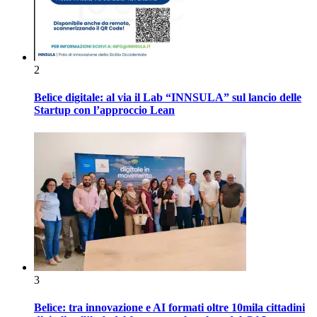
2
Belìce digitale: al via il Lab “INNSULA” sul lancio delle
Startup con l’approccio Lean
3
Belìce: tra innovazione e AI formati oltre 10mila cittadini