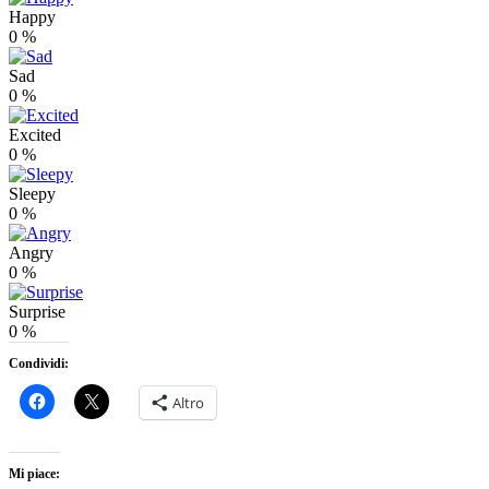
Happy
0
%
Sad
0
%
Excited
0
%
Sleepy
0
%
Angry
0
%
Surprise
0
%
Condividi:
Altro
Mi piace: