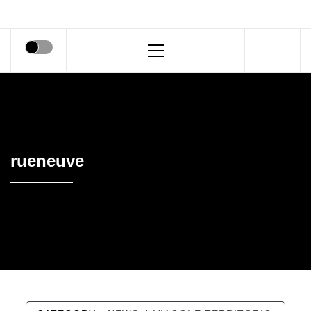
Primary
Menu
rueneuve